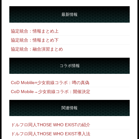
最新情報
協定統合：情報まとめ上
協定統合：情報まとめ下
協定統合：融合演習まとめ
コラボ情報
CoD Moblile×少女前線コラボ：噂の真偽
CoD Mobile→少女前線コラボ：開催決定
関連情報
ドルフロ同人THOSE WHO EXISTの紹介
ドルフロ同人THOSE WHO EXIST導入法