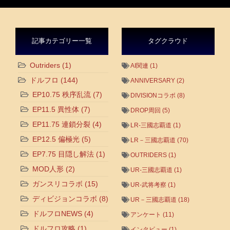
記事カテゴリー一覧
タグクラウド
Outriders
(1)
AI関連
(1)
ドルフロ
(144)
ANNIVERSARY
(2)
EP10.75 秩序乱流
(7)
DIVISIONコラボ
(8)
EP11.5 異性体
(7)
DROP周回
(5)
EP11.75 連鎖分裂
(4)
LR-三國志覇道
(1)
EP12.5 偏極光
(5)
LR－三國志覇道
(70)
EP7.75 目隠し解法
(1)
OUTRIDERS
(1)
MOD人形
(2)
UR-三國志覇道
(1)
ガンスリコラボ
(15)
UR-武将考察
(1)
ディビジョンコラボ
(8)
UR－三國志覇道
(18)
ドルフロNEWS
(4)
アンケート
(11)
ドルフロ攻略
(1)
インタビュー
(1)