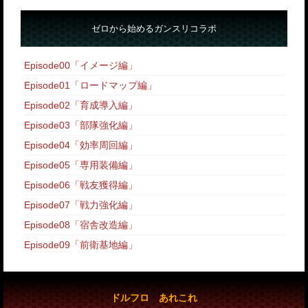
ゼロから始めるガンスリコラボ
Episode00「イメージ編」
Episode01「ロードマップ編」
Episode02「育成導入編」
Episode03「部隊強化編」
Episode04「効率周回編」
Episode05「専用装備編」
Episode06「戦友獲得編」
Episode07「戦力強化編」
Episode08「宿舎改造編」
Episode09「前衛基地編」
ドルフロ あれこれ