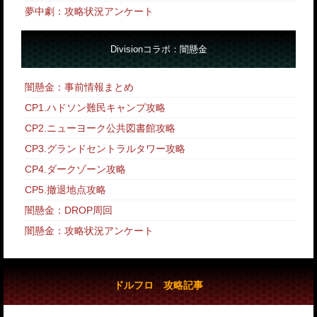
夢中劇：攻略状況アンケート
Divisionコラボ：闇懸金
闇懸金：事前情報まとめ
CP1.ハドソン難民キャンプ攻略
CP2.ニューヨーク公共図書館攻略
CP3.グランドセントラルタワー攻略
CP4.ダークゾーン攻略
CP5.撤退地点攻略
闇懸金：DROP周回
闇懸金：攻略状況アンケート
ドルフロ 攻略記事