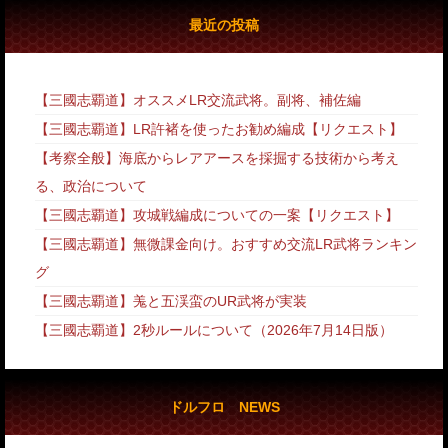
最近の投稿
【三國志覇道】オススメLR交流武将。副将、補佐編
【三國志覇道】LR許褚を使ったお勧め編成【リクエスト】
【考察全般】海底からレアアースを採掘する技術から考え
る、政治について
【三國志覇道】攻城戦編成についての一案【リクエスト】
【三國志覇道】無微課金向け。おすすめ交流LR武将ランキン
グ
【三國志覇道】羗と五渓蛮のUR武将が実装
【三國志覇道】2秒ルールについて（2026年7月14日版）
ドルフロ NEWS