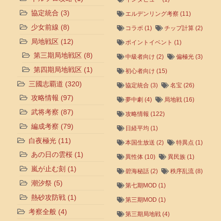
協定統合
(3)
エルデンリング考察
(11)
少女前線
(8)
コラボ
(1)
チップ計算
(2)
局地戦区
(12)
ポイントイベント
(1)
第三期局地戦区
(8)
中級者向け
(2)
偏極光
(3)
第四期局地戦区
(1)
初心者向け
(15)
三國志覇道
(320)
協定統合
(3)
名宝
(26)
攻略情報
(97)
夢中劇
(4)
局地戦
(16)
武将考察
(87)
攻略情報
(122)
編成考察
(79)
日経平均
(1)
白夜極光
(11)
本国生放送
(2)
特異点
(1)
あの日の雲桜
(1)
異性体
(10)
異民族
(1)
嵐が止む刻
(1)
碧海秘話
(2)
秩序乱流
(8)
潮汐祭
(5)
第七期MOD
(1)
熱砂攻防戦
(1)
第三期MOD
(1)
考察全般
(4)
第三期局地戦
(4)