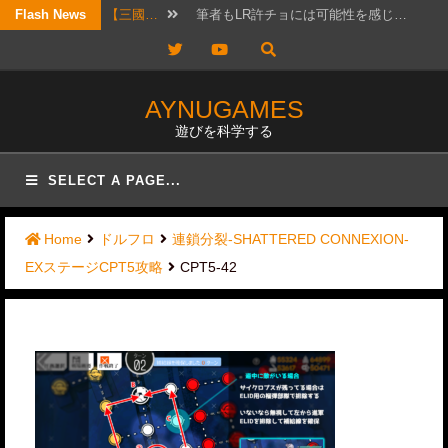
Skip
Flash News
【三國…
筆者もLR許チョには可能性を感じ…
to
Twitter
YouTube
【考察…
結構ホットというか、なんか政治的…
content
【三國…
リクエスト頂きました！ 攻城戦…
AYNUGAMES
遊びを科学する
【三國…
2026年7月20日版。 「無…
【三國…
待っていたぜ。 この時をよぉ！…
SELECT A PAGE...
【三國…
リクエストではないのですが、コメ…
Home
ドルフロ
連鎖分裂-SHATTERED CONNEXION-
【三國…
かなりワクワクして構えていたので…
EXステージCPT5攻略
CPT5-42
【三國…
日曜日は更新しないと言ったな？ …
【三國…
実は先日、フレンドと個チャしてお…
【三國…
以前にオススメ交流武将を紹介した…