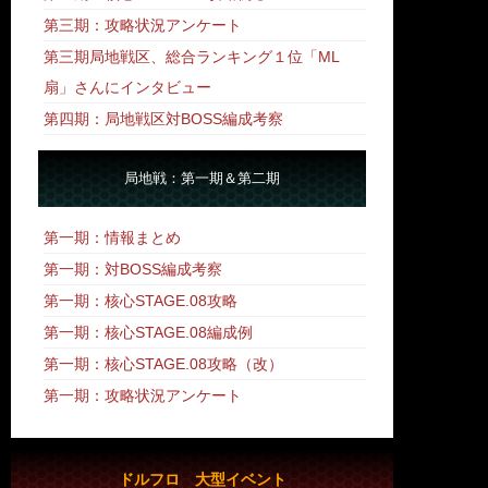
第三期：攻略状況アンケート
第三期局地戦区、総合ランキング１位「ML
扇」さんにインタビュー
第四期：局地戦区対BOSS編成考察
局地戦：第一期＆第二期
第一期：情報まとめ
第一期：対BOSS編成考察
第一期：核心STAGE.08攻略
第一期：核心STAGE.08編成例
第一期：核心STAGE.08攻略
（改）
第一期：攻略状況アンケート
ドルフロ 大型イベント