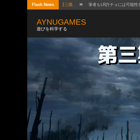
Skip
Flash News
【三國…
筆者もLR許チョには可能性
to
【考察…
結構ホットというか、なん
AYNUGAMES
content
遊びを科学する
【三國…
リクエスト頂きました！ 
【三國…
2026年7月20日版。 「無
【三國…
待っていたぜ。 この時を
【三國…
リクエストではないのです
【三國…
かなりワクワクして構えて
【三國…
日曜日は更新しないと言った
【三國…
実は先日、フレンドと個チ
【三國…
以前にオススメ交流武将を