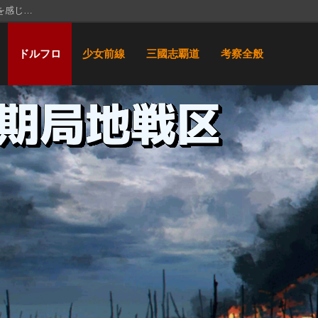
を感じ…
か政治的…
ドルフロ
少女前線
三國志覇道
考察全般
攻城戦…
…
よぉ！…
が、コメ…
いたので…
な？ …
ャしてお…
紹介した…