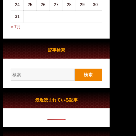
24
25
26
27
28
29
30
31
« 7月
記事検索
検
索:
最近読まれている記事