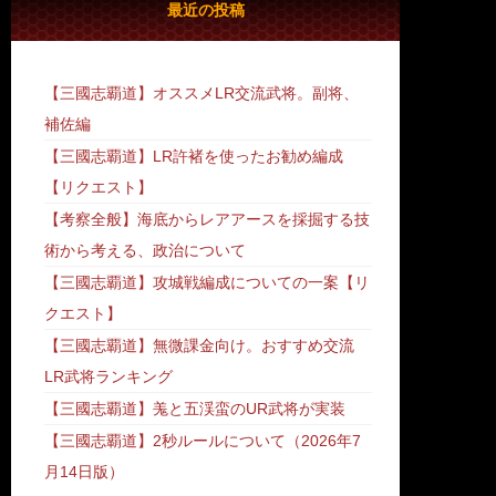
最近の投稿
【三國志覇道】オススメLR交流武将。副将、
補佐編
【三國志覇道】LR許褚を使ったお勧め編成
【リクエスト】
【考察全般】海底からレアアースを採掘する技
術から考える、政治について
【三國志覇道】攻城戦編成についての一案【リ
クエスト】
【三國志覇道】無微課金向け。おすすめ交流
LR武将ランキング
【三國志覇道】羗と五渓蛮のUR武将が実装
【三國志覇道】2秒ルールについて（2026年7
月14日版）