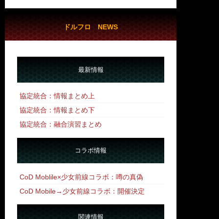
ドルフロ NEWS
最新情報
協定統合：情報まとめ上
協定統合：情報まとめ下
協定統合：融合演習まとめ
コラボ情報
CoD Moblile×少女前線コラボ：噂の真偽
CoD Mobile→少女前線コラボ：開催決定
関連情報