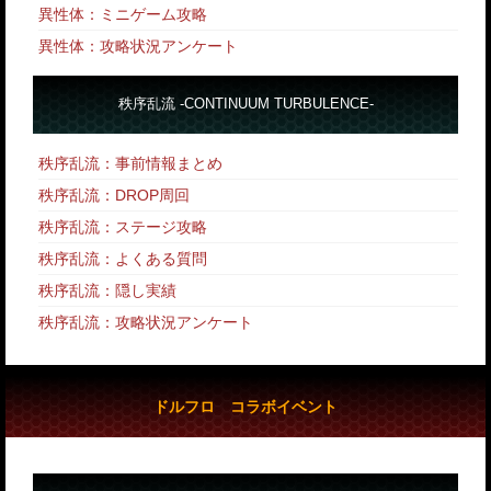
異性体：ミニゲーム攻略
異性体：攻略状況アンケート
秩序乱流 -CONTINUUM TURBULENCE-
秩序乱流：事前情報まとめ
秩序乱流：DROP周回
秩序乱流：ステージ攻略
秩序乱流：よくある質問
秩序乱流：隠し実績
秩序乱流：攻略状況アンケート
ドルフロ コラボイベント