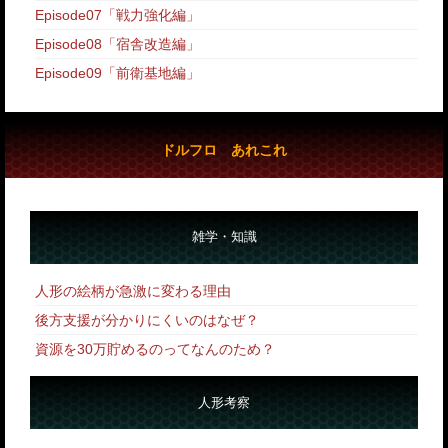
Episode07「戦力強化編」
Episode08「宿舎改造編」
Episode09「前衛基地編」
ドルフロ あれこれ
雑学・知識
人形の絵柄が急激に変わる理由
後方支援が分かりにくいのはなぜ？
資源を30万貯めるのってなんのため？
人形考察