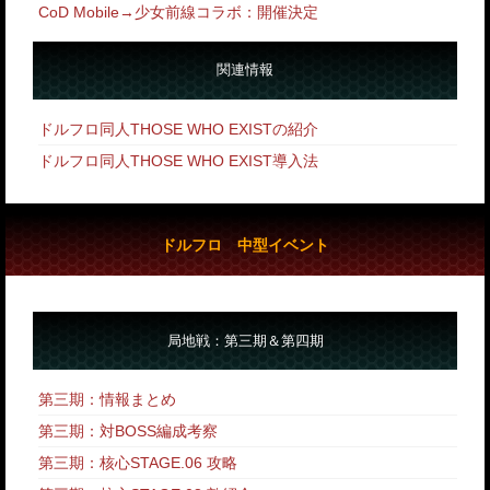
CoD Mobile→少女前線コラボ：開催決定
関連情報
ドルフロ同人THOSE WHO EXISTの紹介
ドルフロ同人THOSE WHO EXIST導入法
ドルフロ 中型イベント
局地戦：第三期＆第四期
第三期：情報まとめ
第三期：対BOSS編成考察
第三期：核心STAGE.06 攻略