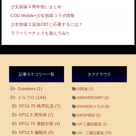
少女前線４周年祝いまとめ
COD Mobile×少女前線コラボ情報
少女前線２追放CBTに応募するには？
ラフベリーチェスを遊んでみた
記事カテゴリー一覧
タグクラウド
Outriders
(1)
AI関連
(1)
ドルフロ
(144)
ANNIVERSARY
(2)
EP10.75 秩序乱流
(7)
DIVISIONコラボ
(8)
EP11.5 異性体
(7)
DROP周回
(5)
EP11.75 連鎖分裂
(4)
LR-三國志覇道
(1)
EP12.5 偏極光
(5)
LR－三國志覇道
(70)