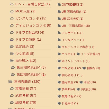
EP7.75 目隠し解法
(1)
OUTRIDERS
(1)
MOD人形
(2)
UR-三國志覇道
(1)
ガンスリコラボ
(15)
UR-武将考察
(1)
ディビジョンコラボ
(8)
UR－三國志覇道
(18)
ドルフロNEWS
(4)
アンケート
(11)
ドルフロ攻略
(1)
インタビュー
(1)
協定統合
(3)
エルデンリング考察
(11)
少女前線
(8)
コラボ
(1)
チップ計算
(2)
局地戦区
(12)
ポイントイベント
(1)
第三期局地戦区
(8)
中級者向け
(2)
偏極光
(3)
第四期局地戦区
(1)
初心者向け
(15)
三國志覇道
(320)
協定統合
(3)
名宝
(26)
攻略情報
(97)
夢中劇
(4)
局地戦
(16)
武将考察
(87)
攻略情報
(122)
編成考察
(79)
日経平均
(1)