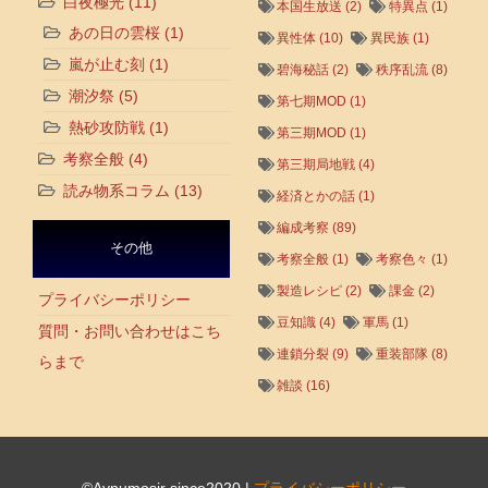
白夜極光
(11)
本国生放送
(2)
特異点
(1)
あの日の雲桜
(1)
異性体
(10)
異民族
(1)
嵐が止む刻
(1)
碧海秘話
(2)
秩序乱流
(8)
潮汐祭
(5)
第七期MOD
(1)
熱砂攻防戦
(1)
第三期MOD
(1)
考察全般
(4)
第三期局地戦
(4)
読み物系コラム
(13)
経済とかの話
(1)
編成考察
(89)
その他
考察全般
(1)
考察色々
(1)
製造レシピ
(2)
課金
(2)
プライバシーポリシー
豆知識
(4)
軍馬
(1)
質問・お問い合わせはこち
連鎖分裂
(9)
重装部隊
(8)
らまで
雑談
(16)
©Aynumosir since2020
|
プライバシーポリシー