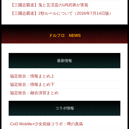
【三國志覇道】羗と五渓蛮のUR武将が実装
【三國志覇道】2秒ルールについて（2026年7月14日版）
ドルフロ NEWS
最新情報
協定統合：情報まとめ上
協定統合：情報まとめ下
協定統合：融合演習まとめ
コラボ情報
CoD Moblile×少女前線コラボ：噂の真偽