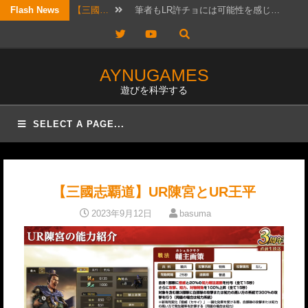
Skip
Flash News
【三國…
筆者もLR許チョには可能性を感じ…
to
Twitter
YouTube
【考察…
結構ホットというか、なんか政治的…
content
【三國…
リクエスト頂きました！ 攻城戦…
AYNUGAMES
遊びを科学する
【三國…
2026年7月20日版。 「無…
【三國…
待っていたぜ。 この時をよぉ！…
SELECT A PAGE...
【三國…
リクエストではないのですが、コメ…
【三國…
かなりワクワクして構えていたので…
【三國志覇道】UR陳宮とUR王平
【三國…
日曜日は更新しないと言ったな？ …
2023年9月12日
basuma
【三國…
実は先日、フレンドと個チャしてお…
【三國…
以前にオススメ交流武将を紹介した…