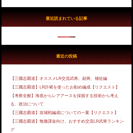
最近読まれている記事
最近の投稿
【三國志覇道】オススメLR交流武将。副将、補佐編
【三國志覇道】LR許褚を使ったお勧め編成【リクエスト】
【考察全般】海底からレアアースを採掘する技術から考え
る、政治について
【三國志覇道】攻城戦編成についての一案【リクエスト】
【三國志覇道】無微課金向け。おすすめ交流LR武将ランキン
グ