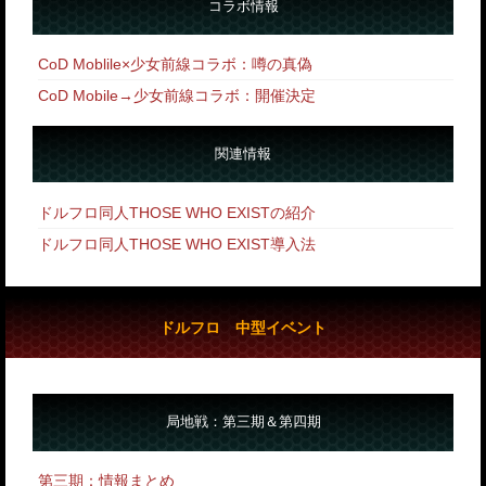
コラボ情報
CoD Moblile×少女前線コラボ：噂の真偽
CoD Mobile→少女前線コラボ：開催決定
関連情報
ドルフロ同人THOSE WHO EXISTの紹介
ドルフロ同人THOSE WHO EXIST導入法
ドルフロ 中型イベント
局地戦：第三期＆第四期
第三期：情報まとめ