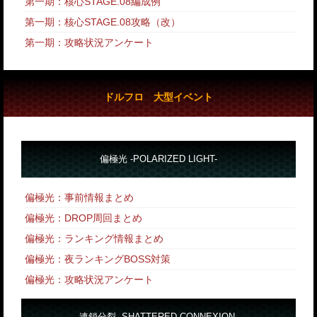
第一期：核心STAGE.08編成例
第一期：核心STAGE.08攻略
（改）
第一期：攻略状況アンケート
ドルフロ 大型イベント
偏極光 -POLARIZED LIGHT-
偏極光：事前情報まとめ
偏極光：DROP周回まとめ
偏極光：ランキング情報まとめ
偏極光：夜ランキングBOSS対策
偏極光：攻略状況アンケート
連鎖分裂 -SHATTERED CONNEXION-