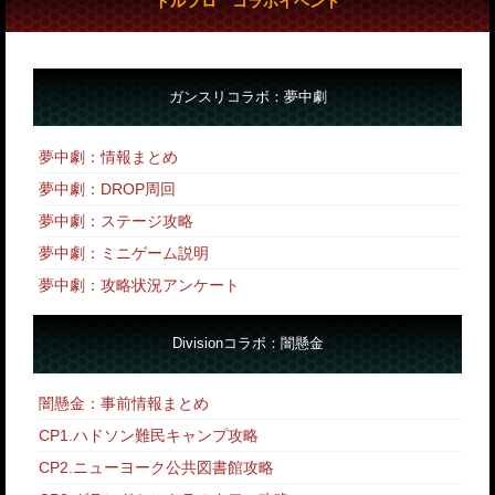
ドルフロ コラボイベント
ガンスリコラボ：夢中劇
夢中劇：情報まとめ
夢中劇：DROP周回
夢中劇：ステージ攻略
夢中劇：ミニゲーム説明
夢中劇：攻略状況アンケート
Divisionコラボ：闇懸金
闇懸金：事前情報まとめ
CP1.ハドソン難民キャンプ攻略
CP2.ニューヨーク公共図書館攻略