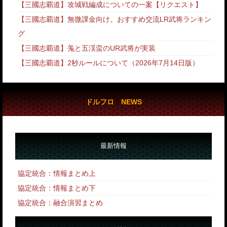
【三國志覇道】攻城戦編成についての一案【リクエスト】
【三國志覇道】無微課金向け。おすすめ交流LR武将ランキン
グ
【三國志覇道】羗と五渓蛮のUR武将が実装
【三國志覇道】2秒ルールについて（2026年7月14日版）
ドルフロ NEWS
最新情報
協定統合：情報まとめ上
協定統合：情報まとめ下
協定統合：融合演習まとめ