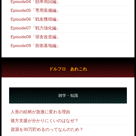
Episode04「効率周回編」
Episode05「専用装備編」
Episode06「戦友獲得編」
Episode07「戦力強化編」
Episode08「宿舎改造編」
Episode09「前衛基地編」
ドルフロ あれこれ
雑学・知識
人形の絵柄が急激に変わる理由
後方支援が分かりにくいのはなぜ？
資源を30万貯めるのってなんのため？