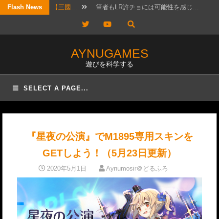
Skip
Flash News
【三國…
筆者もLR許チョには可能性を感じ…
to
Twitter
YouTube
【考察…
結構ホットというか、なんか政治的…
content
【三國…
リクエスト頂きました！ 攻城戦…
AYNUGAMES
遊びを科学する
【三國…
2026年7月20日版。 「無…
【三國…
待っていたぜ。 この時をよぉ！…
SELECT A PAGE...
【三國…
リクエストではないのですが、コメ…
【三國…
かなりワクワクして構えていたので…
『星夜の公演』でM1895専用スキンを
【三國…
日曜日は更新しないと言ったな？ …
GETしよう！（5月23日更新）
【三國…
実は先日、フレンドと個チャしてお…
2020年5月1日
Aynumosir＠どるふろ
【三國…
以前にオススメ交流武将を紹介した…