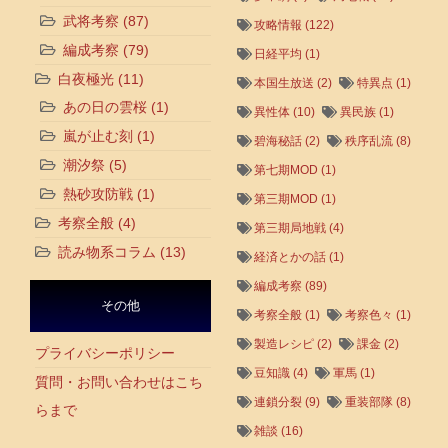
武将考察
(87)
攻略情報
(122)
編成考察
(79)
日経平均
(1)
白夜極光
(11)
本国生放送
(2)
特異点
(1)
あの日の雲桜
(1)
異性体
(10)
異民族
(1)
嵐が止む刻
(1)
碧海秘話
(2)
秩序乱流
(8)
潮汐祭
(5)
第七期MOD
(1)
熱砂攻防戦
(1)
第三期MOD
(1)
考察全般
(4)
第三期局地戦
(4)
読み物系コラム
(13)
経済とかの話
(1)
編成考察
(89)
その他
考察全般
(1)
考察色々
(1)
製造レシピ
(2)
課金
(2)
プライバシーポリシー
豆知識
(4)
軍馬
(1)
質問・お問い合わせはこち
連鎖分裂
(9)
重装部隊
(8)
らまで
雑談
(16)