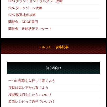
CP3.グランドセントラルタワー攻略
CP4.ダークゾーン攻略
CP5.撤退地点攻略
闇懸金：DROP周回
闇懸金：攻略状況アンケート
ドルフロ 攻略記事
初心者向け
一つの部隊を先行して育てよう
序盤は高レアから育てよう
模擬戦は何をしたらいいの？
装備レシピって適当でいいの？