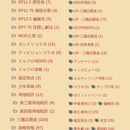
EP11.5 異性体
(7)
DROP周回
(5)
EP11.75 連鎖分裂
(4)
LR-三國志覇道
(1)
EP12.5 偏極光
(5)
LR－三國志覇道
(70)
EP7.75 目隠し解法
(1)
OUTRIDERS
(1)
MOD人形
(2)
UR-三國志覇道
(1)
ガンスリコラボ
(15)
UR-武将考察
(1)
ディビジョンコラボ
(8)
UR－三國志覇道
(18)
ドルフロNEWS
(4)
アンケート
(11)
ドルフロ攻略
(1)
インタビュー
(1)
協定統合
(3)
エルデンリング考察
(11)
少女前線
(8)
コラボ
(1)
チップ計算
(2)
局地戦区
(12)
ポイントイベント
(1)
第三期局地戦区
(8)
中級者向け
(2)
偏極光
(3)
第四期局地戦区
(1)
初心者向け
(15)
三國志覇道
(320)
協定統合
(3)
名宝
(26)
攻略情報
(97)
夢中劇
(4)
局地戦
(16)