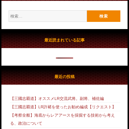
検
索:
最近読まれている記事
最近の投稿
【三國志覇道】オススメLR交流武将。副将、補佐編
【三國志覇道】LR許褚を使ったお勧め編成【リクエスト】
【考察全般】海底からレアアースを採掘する技術から考え
る、政治について