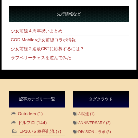
先行情報など
少女前線４周年祝いまとめ
COD Mobile×少女前線コラボ情報
少女前線２追放CBTに応募するには？
ラフベリーチェスを遊んでみた
記事カテゴリー一覧
タグクラウド
Outriders
(1)
AI関連
(1)
ドルフロ
(144)
ANNIVERSARY
(2)
EP10.75 秩序乱流
(7)
DIVISIONコラボ
(8)