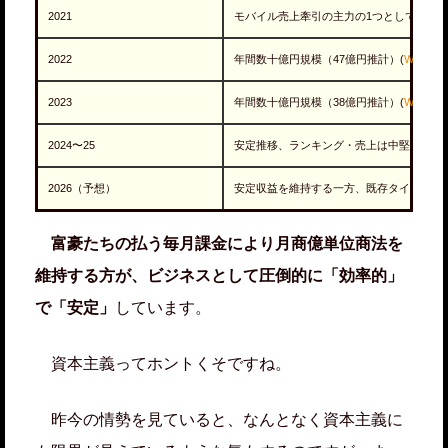
2021
モバイル売上牽引の主力の1つとして認識（
2022
年間数十億円規模（47億円推計）(
W3G
)
2023
年間数十億円規模（38億円推計）(
W3G
)
2024〜25
安定推移、ランキング・売上は中堅タイト
2026（予想）
安定収益を維持する一方、既存タイトルと
富豪たちの払う毎月課金により月商億単位商法を
維持する方が、ビジネスとして圧倒的に「効率的」
で「安定」
しています。
資本主義ってホントくそですね。
昨今の情勢を見ていると、なんとなく資本主義に