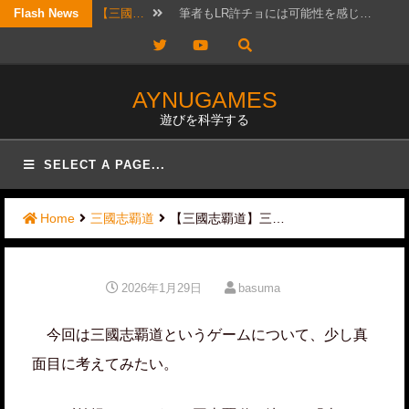
Skip
【三國…
筆者もLR許チョには可能性を感じ…
Flash News
to
Twitter
YouTube
【考察…
結構ホットというか、なんか政治的…
content
【三國…
リクエスト頂きました！ 攻城戦…
AYNUGAMES
遊びを科学する
【三國…
2026年7月20日版。 「無…
【三國…
待っていたぜ。 この時をよぉ！…
SELECT A PAGE...
【三國…
リクエストではないのですが、コメ…
Home
三國志覇道
【三國志覇道】三…
【三國…
かなりワクワクして構えていたので…
【三國…
日曜日は更新しないと言ったな？ …
2026年1月29日
basuma
【三國…
実は先日、フレンドと個チャしてお…
今回は三國志覇道というゲームについて、少し真
【三國…
以前にオススメ交流武将を紹介した…
面目に考えてみたい。