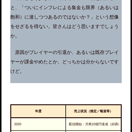
と、「ついにインフレによる集金も限界（あるいは
飽和）に達しつつあるのではないか？」という想像
をせざるを得ない。皆さんはどう思いますでしょう
か。
原因がプレイヤーの引退か、あるいは既存プレイ
ヤーが課金やめたとか、どっちかは分からないです
けど。
年度
売上状況（推定／報道等）
2020
配信開始・月商10億円達成（好調）(
ファミ