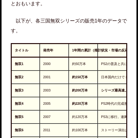
とおもいます。
以下が、各三国無双シリーズの販売1年のデータで
す。
タイトル
発売年
1年間の累計（推計）
状況・市場の反応
無双1
2000
約50万本
PS2の普及と共に伸び
無双2
2001
約150万本
日本国内だけでミリオ
無双3
2003
約200万本
シリーズ最高速。
発売1
無双4
2005
約220万本
PS2時代の完成形。海
無双5
2007
約120万本
PS3に移行。連舞シス
無双6
2011
約100万本
ストーリー演出は高評