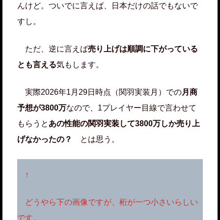
んけど。ついでに言えば、日本だけの話でもないで
すし。
ただ、逆に言えば
売り上げは順調に下がっている
とも言える
気もします。
実際2026年1月29日時点（関羽実装月）での
月商
予想が3800万
なので、1プレイヤー目線で言わせて
もらうと
あの性能の関羽実装して3800万しか売り上
げなかったの？
とは思う。
↑
どうやら下の画像ですが、桁が一つ小さいらしい
です。