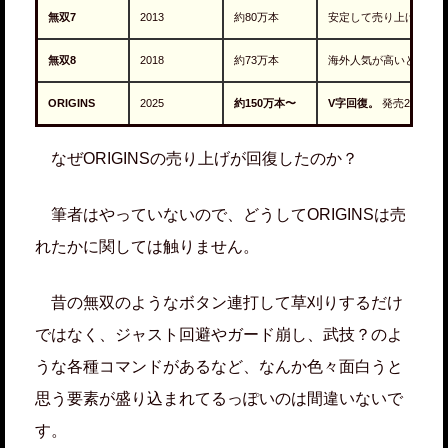
無双7
2013
約80万本
安定して売り上げてい
無双8
2018
約73万本
海外人気が高いと踏ん
ORIGINS
2025
約150万本〜
V字回復。
発売2週間で
なぜORIGINSの売り上げが回復したのか？
筆者はやっていないので、どうしてORIGINSは売
れたかに関しては触りません。
昔の無双のようなボタン連打して草刈りするだけ
ではなく、ジャスト回避やガード崩し、武技？のよ
うな各種コマンドがあるなど、なんか色々面白うと
思う要素が盛り込まれてるっぽいのは間違いないで
す。