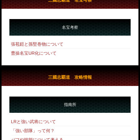
名宝考察
張苞鎧と孫堅巻物について
曹操名宝UR化について
三國志覇道 攻略情報
指南所
LRと強い武将について
「強い部隊」って何？
バフや技能について考える