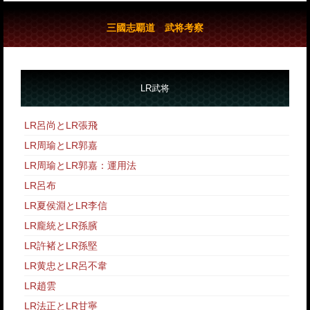
三國志覇道 武将考察
LR武将
LR呂尚とLR張飛
LR周瑜とLR郭嘉
LR周瑜とLR郭嘉：運用法
LR呂布
LR夏侯淵とLR李信
LR龐統とLR孫臏
LR許褚とLR孫堅
LR黄忠とLR呂不韋
LR趙雲
LR法正とLR甘寧