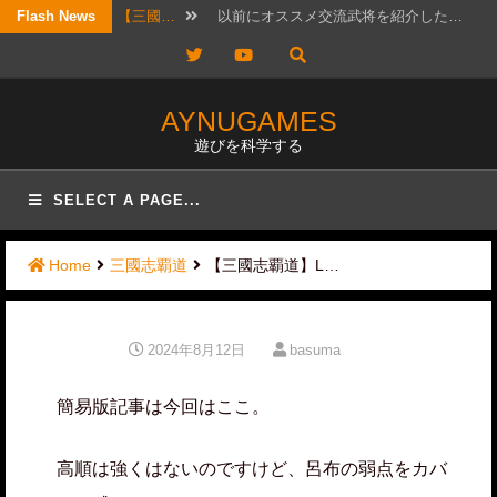
Skip
Flash News
【三國…
筆者もLR許チョには可能性を感じ…
to
Twitter
YouTube
content
【考察…
結構ホットというか、なんか政治的…
AYNUGAMES
【三國…
リクエスト頂きました！ 攻城戦…
遊びを科学する
【三國…
2026年7月20日版。 「無…
SELECT A PAGE...
【三國…
待っていたぜ。 この時をよぉ！…
Home
三國志覇道
【三國志覇道】L…
【三國…
リクエストではないのですが、コメ…
【三國…
かなりワクワクして構えていたので…
2024年8月12日
basuma
【三國…
日曜日は更新しないと言ったな？ …
【三國…
最近ずっと私事で忙しかったので、…
簡易版記事は今回はここ。
高順は強くはないのですけど、呂布の弱点をカバ