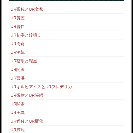
UR張苞とUR文鴦
UR黄蓋
UR曹仁
UR甘寧と鈴鳴３
UR周倉
UR淩統
UR蔡琰と程昱
UR関興
UR曹洪
URキルヒアイスとURフレデリカ
UR張紘とUR張昭
UR関索
UR王異
UR程普とUR廖化
UR満寵