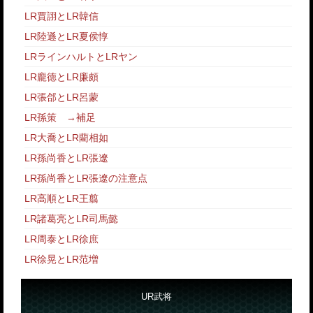
LR賈詡とLR韓信
LR陸遜とLR夏侯惇
LRラインハルトとLRヤン
LR龐徳とLR廉頗
LR張郃とLR呂蒙
LR孫策
→
補足
LR大喬とLR藺相如
LR孫尚香とLR張遼
LR孫尚香とLR張遼の注意点
LR高順とLR王翦
LR諸葛亮とLR司馬懿
LR周泰とLR徐庶
LR徐晃とLR范増
UR武将