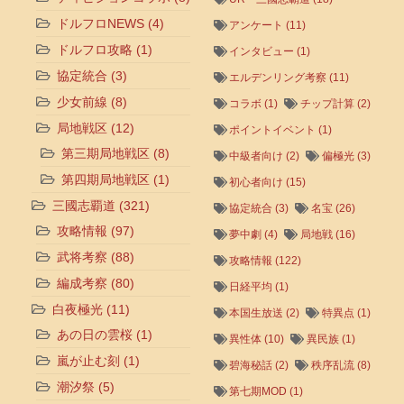
ドルフロNEWS
(4)
アンケート
(11)
ドルフロ攻略
(1)
インタビュー
(1)
協定統合
(3)
エルデンリング考察
(11)
少女前線
(8)
コラボ
(1)
チップ計算
(2)
局地戦区
(12)
ポイントイベント
(1)
第三期局地戦区
(8)
中級者向け
(2)
偏極光
(3)
第四期局地戦区
(1)
初心者向け
(15)
三國志覇道
(321)
協定統合
(3)
名宝
(26)
攻略情報
(97)
夢中劇
(4)
局地戦
(16)
武将考察
(88)
攻略情報
(122)
編成考察
(80)
日経平均
(1)
白夜極光
(11)
本国生放送
(2)
特異点
(1)
あの日の雲桜
(1)
異性体
(10)
異民族
(1)
嵐が止む刻
(1)
碧海秘話
(2)
秩序乱流
(8)
潮汐祭
(5)
第七期MOD
(1)