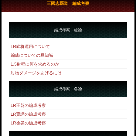
三國志覇道 編成考察
編成考察－総論
LR武将運用について
編成についての豆知識
1.5射程に何を求めるのか
対物ダメージをあげるには
編成考察－各論
LR王翦の編成考察
LR賈詡の編成考察
LR徐晃の編成考察