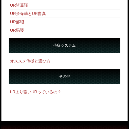
UR諸葛謹
UR張春華とUR曹真
UR郝昭
UR馬謖
侍従システム
オススメ侍従と選び方
その他
LRより強いURっているの？