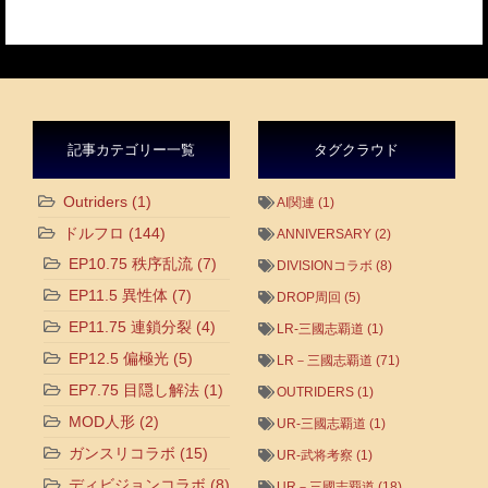
記事カテゴリー一覧
タグクラウド
Outriders
(1)
AI関連
(1)
ドルフロ
(144)
ANNIVERSARY
(2)
EP10.75 秩序乱流
(7)
DIVISIONコラボ
(8)
EP11.5 異性体
(7)
DROP周回
(5)
EP11.75 連鎖分裂
(4)
LR-三國志覇道
(1)
EP12.5 偏極光
(5)
LR－三國志覇道
(71)
EP7.75 目隠し解法
(1)
OUTRIDERS
(1)
MOD人形
(2)
UR-三國志覇道
(1)
ガンスリコラボ
(15)
UR-武将考察
(1)
ディビジョンコラボ
(8)
UR－三國志覇道
(18)