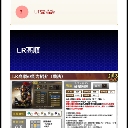
UR諸葛謹
LR高順