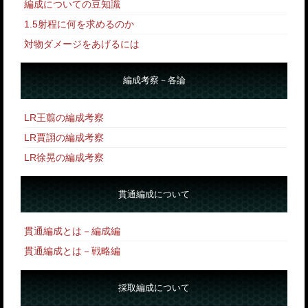
編成についての豆知識
1.5射程に何を求めるのか
対物ダメージをあげるには
編成考察－各論
LR王翦の編成考察
LR賈詡の編成考察
LR徐晃の編成考察
貫通編成について
貫通編成とは－編成編
貫通編成とは－戦略編
採取編成について