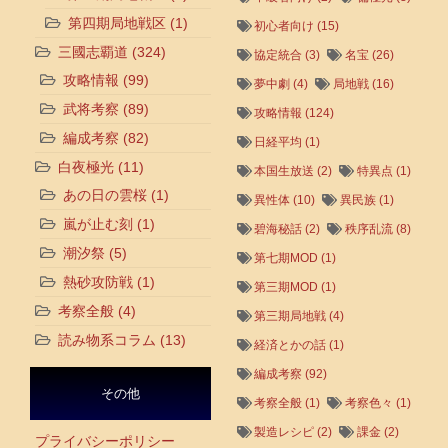
第四期局地戦区
(1)
初心者向け
(15)
三國志覇道
(324)
協定統合
(3)
名宝
(26)
攻略情報
(99)
夢中劇
(4)
局地戦
(16)
武将考察
(89)
攻略情報
(124)
編成考察
(82)
日経平均
(1)
白夜極光
(11)
本国生放送
(2)
特異点
(1)
あの日の雲桜
(1)
異性体
(10)
異民族
(1)
嵐が止む刻
(1)
碧海秘話
(2)
秩序乱流
(8)
潮汐祭
(5)
第七期MOD
(1)
熱砂攻防戦
(1)
第三期MOD
(1)
考察全般
(4)
第三期局地戦
(4)
読み物系コラム
(13)
経済とかの話
(1)
編成考察
(92)
その他
考察全般
(1)
考察色々
(1)
製造レシピ
(2)
課金
(2)
プライバシーポリシー