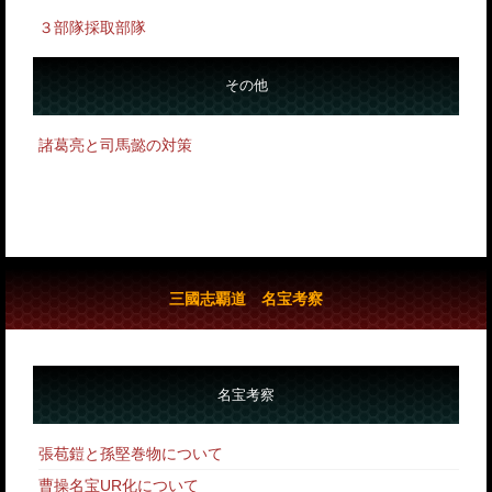
３部隊採取部隊
その他
諸葛亮と司馬懿の対策
三國志覇道 名宝考察
名宝考察
張苞鎧と孫堅巻物について
曹操名宝UR化について