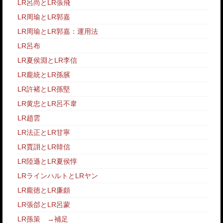
LR呂尚とLR張飛
LR周瑜とLR郭嘉
LR周瑜とLR郭嘉：運用法
LR呂布
LR夏侯淵とLR李信
LR龐統とLR孫臏
LR許褚とLR孫堅
LR黄忠とLR呂不韋
LR趙雲
LR法正とLR甘寧
LR賈詡とLR韓信
LR陸遜とLR夏侯惇
LRラインハルトとLRヤン
LR龐徳とLR廉頗
LR張郃とLR呂蒙
LR孫策
→
補足