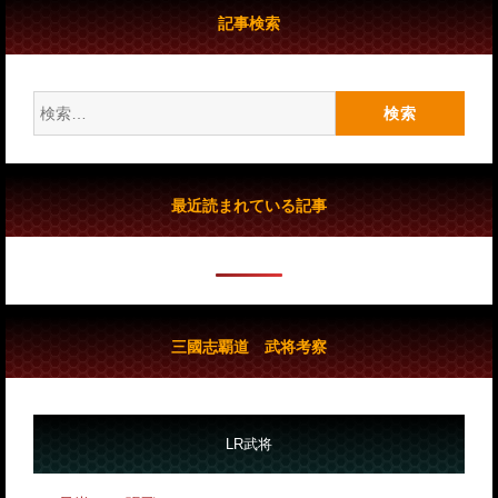
記事検索
検
索:
最近読まれている記事
三國志覇道 武将考察
LR武将