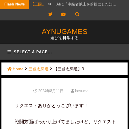
Skip
Flash News
【三國…
AIに「中級者以上を前提にした知…
to
Twitter
YouTube
【三國…
明日2026年8月10日に新武将…
content
【三國…
最近ずっと私事で忙しかったので、…
AYNUGAMES
遊びを科学する
【三國…
以前にオススメ交流武将を紹介した…
【三國…
筆者もLR許チョには可能性を感じ…
SELECT A PAGE...
【考察…
結構ホットというか、なんか政治的…
Home
三國志覇道
【三國志覇道】3…
【三國…
リクエスト頂きました！ 攻城戦…
【三國…
2026年7月20日版。 「無…
2024年8月11日
basuma
【三國…
待っていたぜ。 この時をよぉ！…
リクエストありがとうございます！
【三國…
前回記事では、「初心者は限られた…
戦闘方面ばっかり上げてましたけど、リクエスト