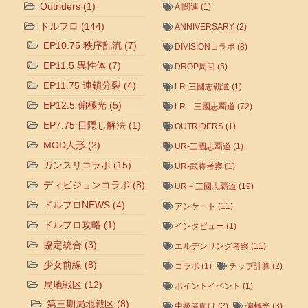
Outriders
(1)
AI関連
(1)
ドルフロ
(144)
ANNIVERSARY
(2)
EP10.75 秩序乱流
(7)
DIVISIONコラボ
(8)
EP11.5 異性体
(7)
DROP周回
(5)
EP11.75 連鎖分裂
(4)
LR-三國志覇道
(1)
EP12.5 偏極光
(5)
LR－三國志覇道
(72)
EP7.75 目隠し解法
(1)
OUTRIDERS
(1)
MOD人形
(2)
UR-三國志覇道
(1)
ガンスリコラボ
(15)
UR-武将考察
(1)
ディビジョンコラボ
(8)
UR－三國志覇道
(19)
ドルフロNEWS
(4)
アンケート
(11)
ドルフロ攻略
(1)
インタビュー
(1)
協定統合
(3)
エルデンリング考察
(11)
少女前線
(8)
コラボ
(1)
チップ計算
(2)
局地戦区
(12)
ポイントイベント
(1)
第三期局地戦区
(8)
中級者向け
(2)
偏極光
(3)