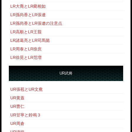
LR大喬とLR藺相如
LR孫尚香とLR張遼
LR孫尚香とLR張遼の注意点
LR高順とLR王翦
LR諸葛亮とLR司馬懿
LR周泰とLR徐庶
LR徐晃とLR范増
UR武将
UR張苞とUR文鴦
UR黄蓋
UR曹仁
UR甘寧と鈴鳴３
UR周倉
UR淩統