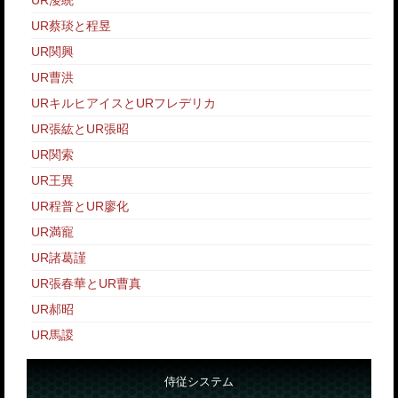
UR蔡琰と程昱
UR関興
UR曹洪
URキルヒアイスとURフレデリカ
UR張紘とUR張昭
UR関索
UR王異
UR程普とUR廖化
UR満寵
UR諸葛謹
UR張春華とUR曹真
UR郝昭
UR馬謖
侍従システム