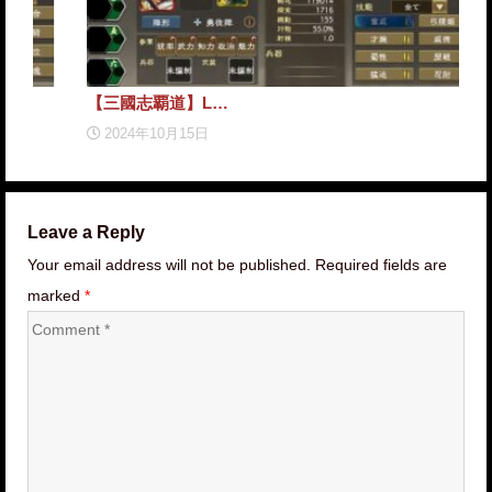
【三國志覇道】L…
【三
2024年10月15日
2
Leave a Reply
Your email address will not be published. Required fields are
marked
*
Comment
*