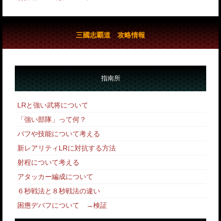
三國志覇道 攻略情報
指南所
LRと強い武将について
「強い部隊」って何？
バフや技能について考える
新レアリティLRに対抗する方法
射程について考える
アタッカー編成について
６秒戦法と８秒戦法の違い
困憊デバフについて
→
検証