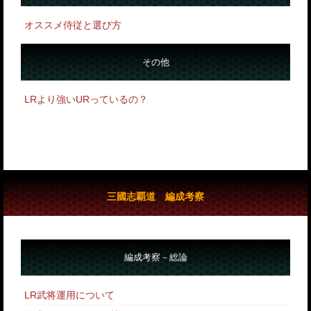
オススメ侍従と選び方
その他
LRより強いURっているの？
三國志覇道 編成考察
編成考察－総論
LR武将運用について