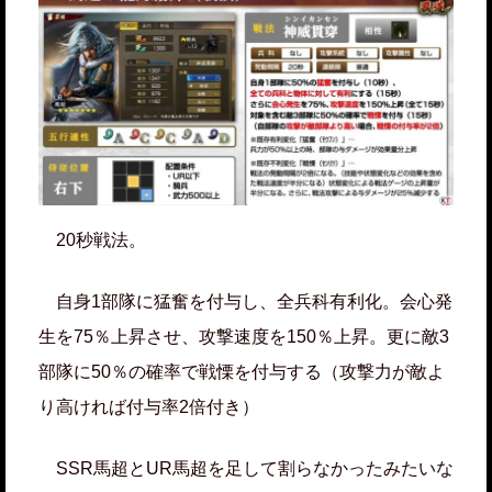
20秒戦法。
自身1部隊に猛奮を付与し、全兵科有利化。会心発
生を75％上昇させ、攻撃速度を150％上昇。更に敵3
部隊に50％の確率で戦慄を付与する（攻撃力が敵よ
り高ければ付与率2倍付き）
SSR馬超とUR馬超を足して割らなかったみたいな