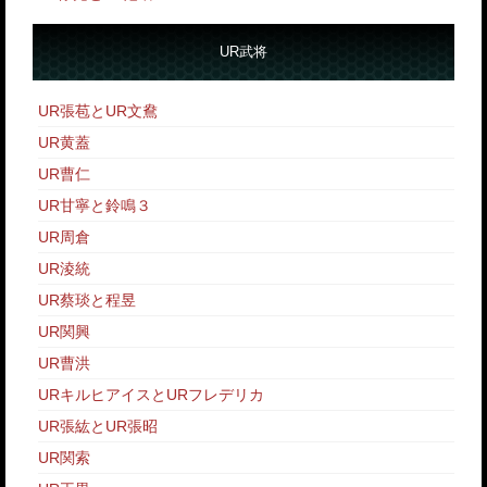
UR武将
UR張苞とUR文鴦
UR黄蓋
UR曹仁
UR甘寧と鈴鳴３
UR周倉
UR淩統
UR蔡琰と程昱
UR関興
UR曹洪
URキルヒアイスとURフレデリカ
UR張紘とUR張昭
UR関索