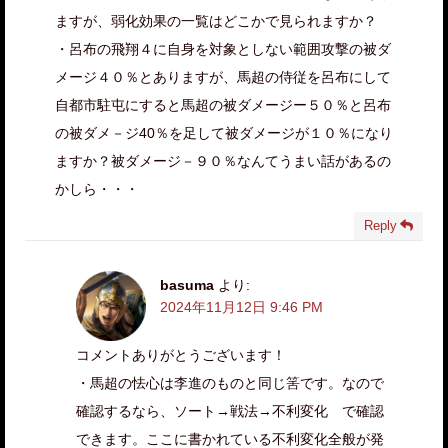
ますが、弱化効果の一覧はどこかで見られますか？
・呂布の飛翔４に自身を対象としない範囲攻撃の被ダ
メージ４０％とありますが、馬超の侍従を呂布にして
自都市駐屯にすると馬超の被ダメージー５０％と呂布
の被ダメ－ジ40％を足して被ダメージが１０％になり
ますか？被ダメージ－９０％なんてうまい話があるの
かしら・・・
Reply
basuma
より:
2024年11月12日 9:46 PM
コメントありがとうございます！
・馬超の怯心は李進のものと同じ筈です。なので
確認するなら、ソート→戦法→不利変化 で確認
できます。ここに書かれている不利変化全般が発