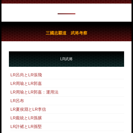
三國志覇道 武将考察
LR武将
LR呂尚とLR張飛
LR周瑜とLR郭嘉
LR周瑜とLR郭嘉：運用法
LR呂布
LR夏侯淵とLR李信
LR龐統とLR孫臏
LR許褚とLR孫堅