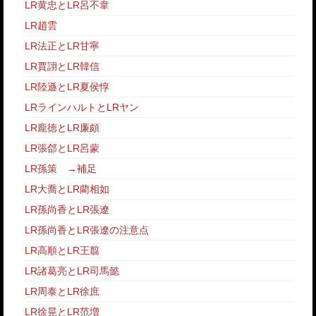
LR黄忠とLR呂不韋
LR趙雲
LR法正とLR甘寧
LR賈詡とLR韓信
LR陸遜とLR夏侯惇
LRラインハルトとLRヤン
LR龐徳とLR廉頗
LR張郃とLR呂蒙
LR孫策
→
補足
LR大喬とLR藺相如
LR孫尚香とLR張遼
LR孫尚香とLR張遼の注意点
LR高順とLR王翦
LR諸葛亮とLR司馬懿
LR周泰とLR徐庶
LR徐晃とLR范増