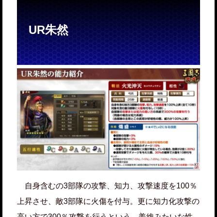
UR朱然
自身含むの3部隊の攻撃、知力、攻撃速度を100％
上昇させ、敵3部隊に火傷を付与。更に知力化攻撃の
高い方で300％攻撃を行うという、姜維みたいな性