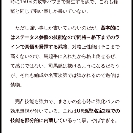
時に150％の攻撃バフまで発生する訳で、これも孫
堅と同じで強い事しか書いていない。
ただし強い事しか書いていないのだが、
基本的に
はステータス参照の技能なので同格～格下までのラ
インで真価を発揮する武将
。対格上性能はそこまで
高くないので、馬超手に入れたから格上倒せるぜ、
て感じではない。司馬懿は抜けるようになるだろう
が、それも編成や名宝次第では弾かれるので過信は
禁物。
完凸技能も強力で、まさかの会心時に強化バフの
効果無視が付いている。これは
UR孫堅名宝2種での
技能を部分的に内蔵している
って事。やばすぎる。