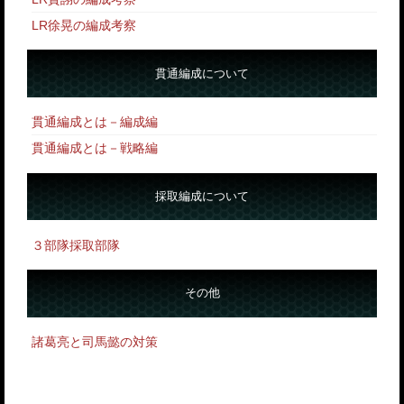
LR徐晃の編成考察
貫通編成について
貫通編成とは－編成編
貫通編成とは－戦略編
採取編成について
３部隊採取部隊
その他
諸葛亮と司馬懿の対策