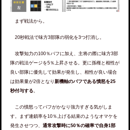
まず戦法から。
20秒戦法で味方3部隊の弱化を3つ打消し。
攻撃知力の100％バフに加え、主将の際に味方3部
隊の戦法ゲージを5％上昇させる。更に孫権と相性が
良い部隊に優先して効果が発生し、相性が良い場合
は効果量が2倍となり
新機軸のバフである憤怒を25
秒付与する
。
この憤怒ってバフがかなり強力すぎる気がしま
す。まず連鎖率を10％上げる結束のようなオマケを
発生させつつ、
通常攻撃時に50％の確率で自身1部