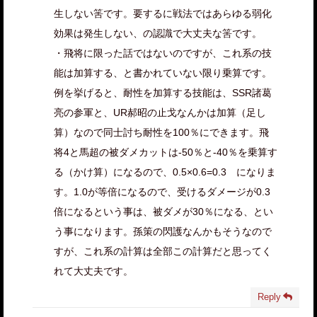
生しない筈です。要するに戦法ではあらゆる弱化
効果は発生しない、の認識で大丈夫な筈です。
・飛将に限った話ではないのですが、これ系の技
能は加算する、と書かれていない限り乗算です。
例を挙げると、耐性を加算する技能は、SSR諸葛
亮の参軍と、UR郝昭の止戈なんかは加算（足し
算）なので同士討ち耐性を100％にできます。飛
将4と馬超の被ダメカットは-50％と-40％を乗算す
る（かけ算）になるので、0.5×0.6=0.3 になりま
す。1.0が等倍になるので、受けるダメージが0.3
倍になるという事は、被ダメが30％になる、とい
う事になります。孫策の閃護なんかもそうなので
すが、これ系の計算は全部この計算だと思ってく
れて大丈夫です。
Reply