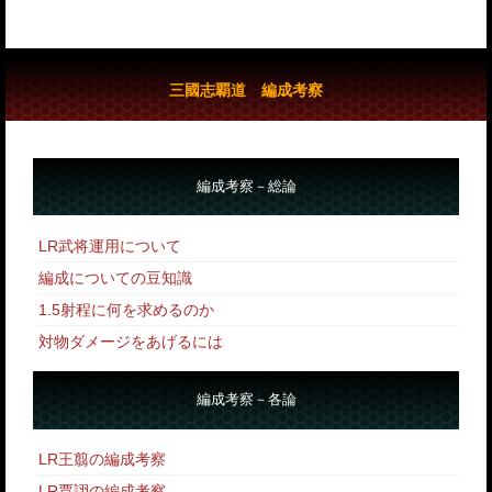
三國志覇道 編成考察
編成考察－総論
LR武将運用について
編成についての豆知識
1.5射程に何を求めるのか
対物ダメージをあげるには
編成考察－各論
LR王翦の編成考察
LR賈詡の編成考察