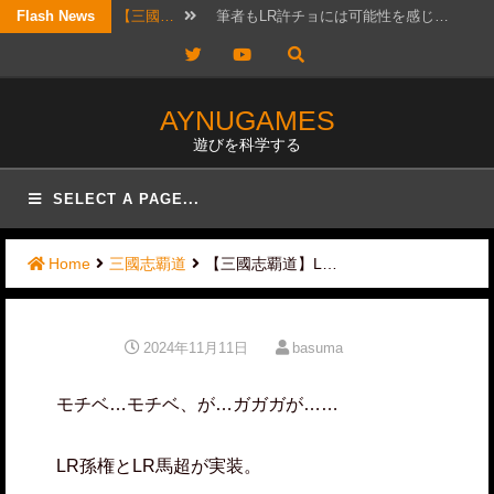
Skip
Flash News
【考察…
結構ホットというか、なんか政治的…
to
Twitter
YouTube
【三國…
リクエスト頂きました！ 攻城戦…
content
【三國…
2026年7月20日版。 「無…
AYNUGAMES
遊びを科学する
【三國…
待っていたぜ。 この時をよぉ！…
【三國…
リクエストではないのですが、コメ…
SELECT A PAGE...
【三國…
かなりワクワクして構えていたので…
Home
三國志覇道
【三國志覇道】L…
【三國…
日曜日は更新しないと言ったな？ …
【三國…
実は先日、フレンドと個チャしてお…
2024年11月11日
basuma
【三國…
以前にオススメ交流武将を紹介した…
モチベ…モチベ、が…ガガガが……
【三國…
筆者もLR許チョには可能性を感じ…
LR孫権とLR馬超が実装。