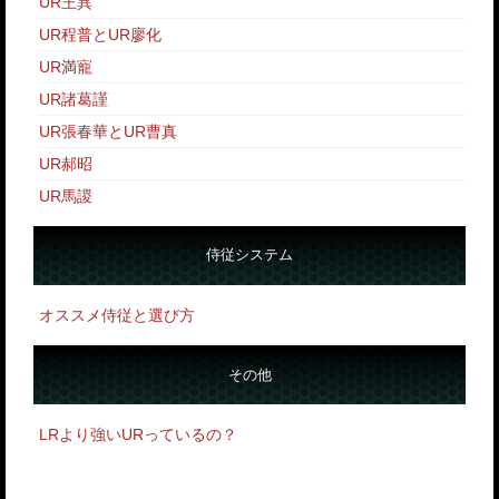
UR王異
UR程普とUR廖化
UR満寵
UR諸葛謹
UR張春華とUR曹真
UR郝昭
UR馬謖
侍従システム
オススメ侍従と選び方
その他
LRより強いURっているの？