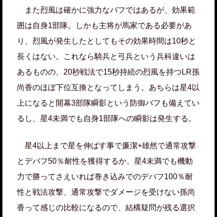
また烈風は確かに強力なバフではあるが、効果範
囲は自身1部隊。しかも主将が馬家である必要があ
り、烈風が発生したとしてもその効果時間は10秒と
長くはない。これなら騎兵と弓兵という兵科違いは
あるものの、20秒戦法で15秒持続の烈風を持つLR孫
尚香のほぼ下位互換となってしまう。あちらは星4以
上になると開幕3部隊瞬影という防御バフも備えてい
るし、星4未満でも自身1部隊への瞬影は発生する。
星4以上まで星を伸ばす事で廉潔+雄然で通常攻撃
とデバフ50％耐性を獲得するか、星4未満でも機動
力で勝ってさえいれば巻き込みでのデバフ100％耐
性と戦法攻撃、通常攻撃でダメージを受けない孫尚
香って感じの比較になるので、結構疑問が残る選択