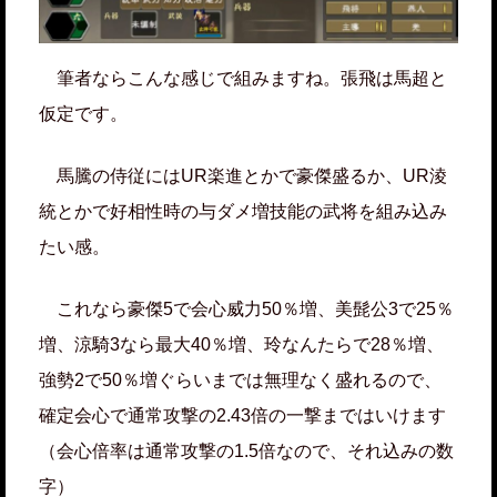
筆者ならこんな感じで組みますね。張飛は馬超と
仮定です。
馬騰の侍従にはUR楽進とかで豪傑盛るか、UR淩
統とかで好相性時の与ダメ増技能の武将を組み込み
たい感。
これなら豪傑5で会心威力50％増、美髭公3で25％
増、涼騎3なら最大40％増、玲なんたらで28％増、
強勢2で50％増ぐらいまでは無理なく盛れるので、
確定会心で通常攻撃の2.43倍の一撃まではいけます
（会心倍率は通常攻撃の1.5倍なので、それ込みの数
字）