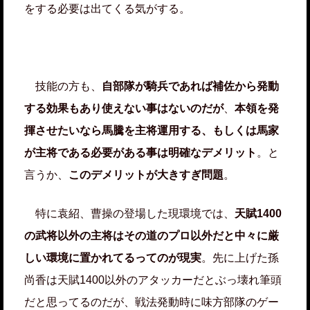
をする必要は出てくる気がする。
技能の方も、
自部隊が騎兵であれば補佐から発動
する効果もあり使えない事はないのだが
、
本領を発
揮させたいなら馬騰を主将運用する、もしくは馬家
が主将である必要がある事は明確なデメリット
。と
言うか、
このデメリットが大きすぎ問題
。
特に袁紹、曹操の登場した現環境では、
天賦1400
の武将以外の主将はその道のプロ以外だと中々に厳
しい環境に置かれてるってのが現実
。先に上げた孫
尚香は天賦1400以外のアタッカーだとぶっ壊れ筆頭
だと思ってるのだが、戦法発動時に味方部隊のゲー