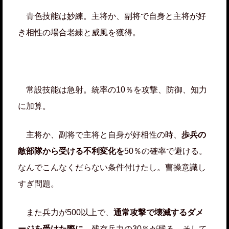
青色技能は妙練。主将か、副将で自身と主将が好
き相性の場合老練と威風を獲得。
常設技能は急射。統率の10％を攻撃、防御、知力
に加算。
主将か、副将で主将と自身が好相性の時、
歩兵の
敵部隊から受ける不利変化を
50％の確率で避ける。
なんでこんなくだらない条件付けたし。曹操意識し
すぎ問題。
また兵力が500以上で、
通常攻撃で壊滅するダメ
ージを受けた際に
、残存兵力の30％が残る。そして