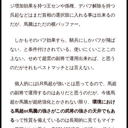
ジ増加効果を持つ王センや孫権、デバフ解除を持つ
呉起などはまだ首相の選択肢に入れる事は出来るの
だが、馬騰はただの横バッファー。
しかもそのバフ効果すら、騎兵にしかバフが飛ば
ない、と条件付けされている。使いにくいことこの
上ない。せめて趙雲の副将で運用出来れば、と思う
のだがそれもベストマッチとは言えない。
個人的にはLR馬超が強いとは思ってるので、馬超
の副将で運用するのはありだと思うのだが、今後馬
超か馬騰が超絶強化とかされない限り、
環境におけ
る馬超or馬騰の強さがこの武将の強さの天井でもあ
る
って性質を備えているのは長期的に見てもマイナ