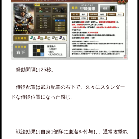
発動間隔は25秒。
侍従配置は武力配置の右下で、久々にスタンダー
ドな侍従位置になった感じ。
戦法効果は自身1部隊に廉潔を付与し、通常攻撃範