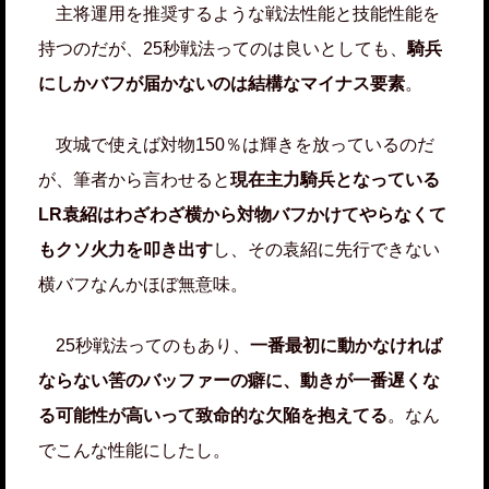
主将運用を推奨するような戦法性能と技能性能を
持つのだが、25秒戦法ってのは良いとしても、
騎兵
にしかバフが届かないのは結構なマイナス要素
。
攻城で使えば対物150％は輝きを放っているのだ
が、筆者から言わせると
現在主力騎兵となっている
LR袁紹はわざわざ横から対物バフかけてやらなくて
もクソ火力を叩き出す
し、その袁紹に先行できない
横バフなんかほぼ無意味。
25秒戦法ってのもあり、
一番最初に動かなければ
ならない筈のバッファーの癖に、動きが一番遅くな
る可能性が高いって致命的な欠陥を抱えてる
。なん
でこんな性能にしたし。