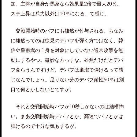
加。主将が自身か馬家なら効果量2倍で最大20％。
ステ上昇は兵力以外は10％になる、て感じ。
交戦開始時のバフにも雄然が付与される。ちなみ
に雄然ってのは徐晃のデバフを弾く方ではなく、韓
信や皇甫嵩の自身を対象にしていない通常攻撃を無
効にするやつ。微妙な方っすな。雄然だけだとデバ
フ食らうんですけど、デバフは廉潔で弾けるって感
じなんでしょう。足りない分のデバフ耐性50％は別
口で何とかしないとですが。
それと交戦開始時バフが10秒しかないのは結構怖
い。まあ交戦開始時デバフとか、高速でバフとかは
弾けるので十分な気もするが。