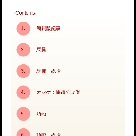
-Contents-
簡易版記事
馬騰
馬騰、総括
オマケ：馬超の販促
項燕
項燕、総括