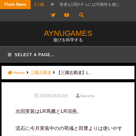
Skip
Flash News
【考察…
結構ホットというか、なんか政治的…
to
Twitter
YouTube
【三國…
リクエスト頂きました！ 攻城戦…
content
【三國…
2026年7月20日版。 「無…
AYNUGAMES
遊びを科学する
【三國…
待っていたぜ。 この時をよぉ！…
【三國…
リクエストではないのですが、コメ…
SELECT A PAGE...
【三國…
かなりワクワクして構えていたので…
Home
三國志覇道
【三國志覇道】L…
【三國…
日曜日は更新しないと言ったな？ …
【三國…
実は先日、フレンドと個チャしてお…
2025年10月13日
basuma
【三國…
以前にオススメ交流武将を紹介した…
次回実装はLR馬騰とLR項燕。
【三國…
筆者もLR許チョには可能性を感じ…
流石に今月実装中のの荀彧と田豊よりは使いやす