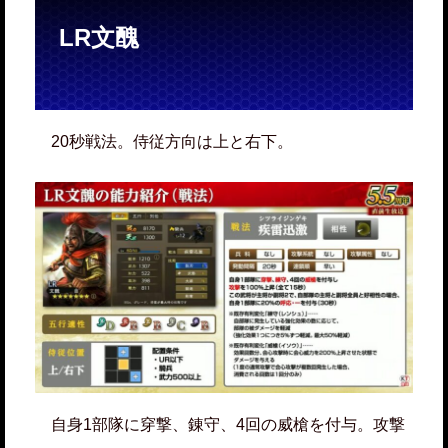
LR文醜
20秒戦法。侍従方向は上と右下。
自身1部隊に穿撃、錬守、4回の威槍を付与。攻撃