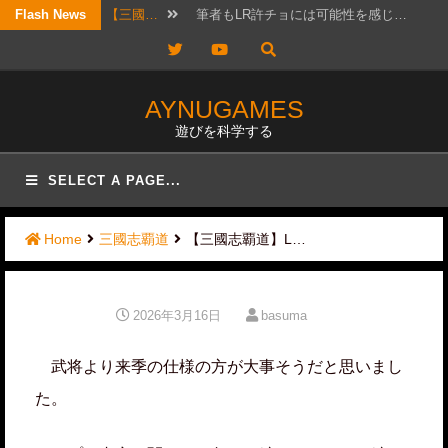
Skip
Flash News
【考察…
結構ホットというか、なんか政治的…
to
Twitter
YouTube
【三國…
リクエスト頂きました！ 攻城戦…
content
【三國…
2026年7月20日版。 「無…
AYNUGAMES
遊びを科学する
【三國…
待っていたぜ。 この時をよぉ！…
【三國…
リクエストではないのですが、コメ…
SELECT A PAGE...
【三國…
かなりワクワクして構えていたので…
Home
三國志覇道
【三國志覇道】L…
【三國…
日曜日は更新しないと言ったな？ …
【三國…
実は先日、フレンドと個チャしてお…
2026年3月16日
basuma
【三國…
以前にオススメ交流武将を紹介した…
武将より来季の仕様の方が大事そうだと思いまし
た。