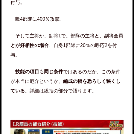
付与。
敵4部隊に400％攻撃。
そして主将か、副将1で。部隊の主将
と
、副将全員
とが好相性の場合
、自身1部隊に20％の呼応2を付
与。
技能の項目も同じ条件
ではあるのだが、この条件
が本当に厄介というか、
編成の幅を恐ろしく狭くし
ている
。詳細は総括の部分で語ります。