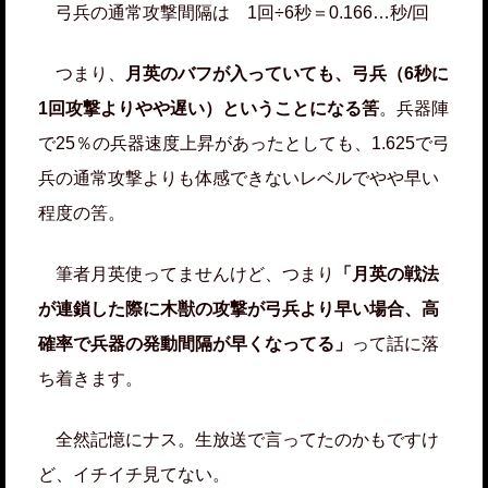
弓兵の通常攻撃間隔は 1回÷6秒＝0.166…秒/回
つまり、
月英のバフが入っていても、弓兵（6秒に
1回攻撃よりやや遅い）ということになる筈
。兵器陣
で25％の兵器速度上昇があったとしても、1.625で弓
兵の通常攻撃よりも体感できないレベルでやや早い
程度の筈。
筆者月英使ってませんけど、つまり
「月英の戦法
が連鎖した際に木獣の攻撃が弓兵より早い場合、高
確率で兵器の発動間隔が早くなってる」
って話に落
ち着きます。
全然記憶にナス。生放送で言ってたのかもですけ
ど、イチイチ見てない。