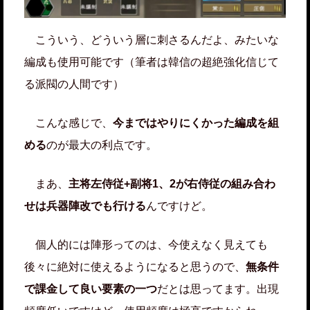
こういう、どういう層に刺さるんだよ、みたいな
編成も使用可能です（筆者は韓信の超絶強化信じて
る派閥の人間です）
こんな感じで、
今まではやりにくかった編成を組
める
のが最大の利点です。
まあ、
主将左侍従+副将1、2が右侍従の組み合わ
せは兵器陣改でも行ける
んですけど。
個人的には陣形ってのは、今使えなく見えても
後々に絶対に使えるようになると思うので、
無条件
で課金して良い要素の一つ
だとは思ってます。出現