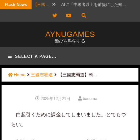
Skip
Flash News
【三國…
明日2026年8月10日に新武将…
to
Twitter
YouTube
【三國…
最近ずっと私事で忙しかったので、…
content
【三國…
以前にオススメ交流武将を紹介した…
AYNUGAMES
遊びを科学する
【三國…
筆者もLR許チョには可能性を感じ…
【考察…
結構ホットというか、なんか政治的…
SELECT A PAGE...
【三國…
リクエスト頂きました！ 攻城戦…
Home
三國志覇道
【三國志覇道】斬…
【三國…
2026年7月20日版。 「無…
【三國…
待っていたぜ。 この時をよぉ！…
2025年12月21日
basuma
【三國…
前回記事では、「初心者は限られた…
白起引くために課金してしまいました。とてもつ
【三國…
AIに「中級者以上を前提にした知…
らい。