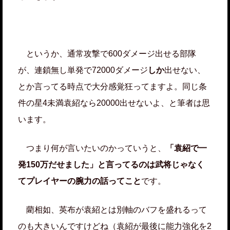
というか、通常攻撃で600ダメージ出せる部隊
が、連鎖無し単発で72000ダメージ
しか
出せない、
とか言ってる時点で大分感覚狂ってますよ。同じ条
件の星4未満袁紹なら20000出せないよ、と筆者は思
います。
つまり何が言いたいのかっていうと、
「袁紹で一
発150万だせました」と言ってるのは武将じゃなく
てプレイヤーの腕力の話ってこと
です。
藺相如、英布が袁紹とは別軸のバフを盛れるって
のも大きいんですけどね（袁紹が最後に能力強化を2