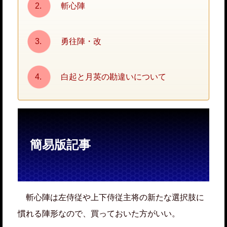
斬心陣
勇往陣・改
白起と月英の勘違いについて
簡易版記事
斬心陣は左侍従や上下侍従主将の新たな選択肢に
慣れる陣形なので、買っておいた方がいい。