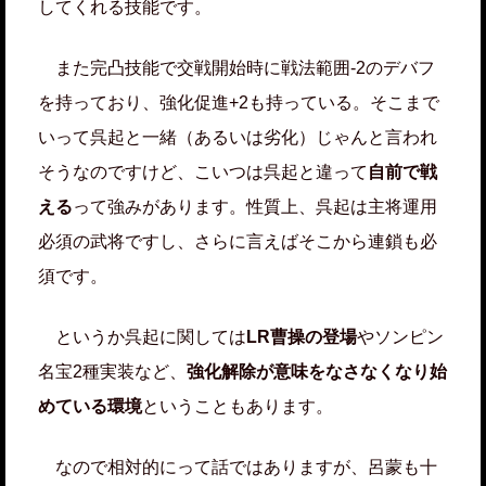
してくれる技能です。
また完凸技能で交戦開始時に戦法範囲-2のデバフ
を持っており、強化促進+2も持っている。そこまで
いって呉起と一緒（あるいは劣化）じゃんと言われ
そうなのですけど、こいつは呉起と違って
自前で戦
える
って強みがあります。性質上、呉起は主将運用
必須の武将ですし、さらに言えばそこから連鎖も必
須です。
というか呉起に関しては
LR曹操の登場
やソンピン
名宝2種実装など、
強化解除が意味をなさなくなり始
めている環境
ということもあります。
なので相対的にって話ではありますが、呂蒙も十