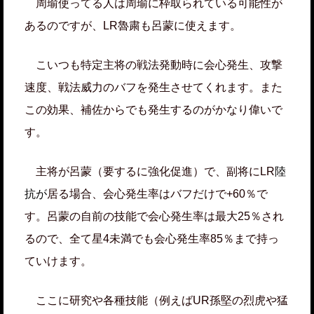
周瑜使ってる人は周瑜に枠取られている可能性が
あるのですが、LR魯粛も呂蒙に使えます。
こいつも特定主将の戦法発動時に会心発生、攻撃
速度、戦法威力のバフを発生させてくれます。また
この効果、補佐からでも発生するのがかなり偉いで
す。
主将が呂蒙（要するに強化促進）で、副将にLR
陸
抗が
居る場合、会心発生率はバフだけで+60％で
す。呂蒙の自前の技能で会心発生率は最大25％され
るので、全て星4未満でも会心発生率85％まで持っ
ていけます。
ここに研究や各種技能（例えばUR孫堅の烈虎や猛