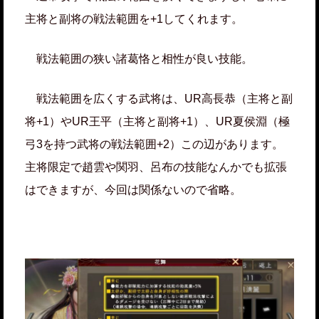
主将と副将の戦法範囲を+1してくれます。
戦法範囲の狭い諸葛恪と相性が良い技能。
戦法範囲を広くする武将は、UR高長恭（主将と副
将+1）やUR王平（主将と副将+1）、UR夏侯淵（極
弓3を持つ武将の戦法範囲+2）この辺があります。
主将限定で趙雲や関羽、呂布の技能なんかでも拡張
はできますが、今回は関係ないので省略。