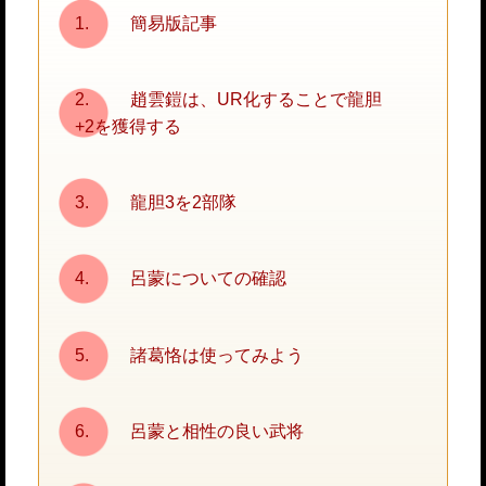
簡易版記事
趙雲鎧は、UR化することで龍胆
+2を獲得する
龍胆3を2部隊
呂蒙についての確認
諸葛恪は使ってみよう
呂蒙と相性の良い武将