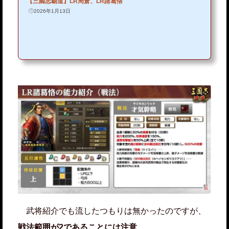
【三國志覇道】LR周倉、LR諸葛恪
2026年1月13日
武将紹介でも流したつもりは無かったのですが、
戦法範囲が2であることには注意
。