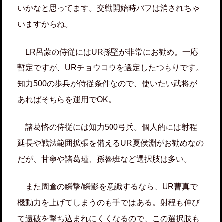
いかなと思ってます。交戦開始時バフは消されちゃ
いますからね。
LR呂蒙の侍従にはUR孫堅が非常にお勧め。一応
暫定ですが、URチョウコウを選定したつもりです。
知力500の歩兵が侍従条件なので、使いたい武将が
あればそちらを運用でOK。
諸葛恪の侍従には知力500弓兵。個人的には射程
延長や戦法範囲拡張を備えるUR夏侯淵がお勧めなの
だが、甘寧や諸葛瑾、孫魯班など選択肢は多い。
また周倉の瞬撃/瞬影を意識するなら、UR曹真で
機動力を上げてしまうのも手ではある。射程も伸び
て遠破を撃ち込まれにくくなるので、この選択肢も