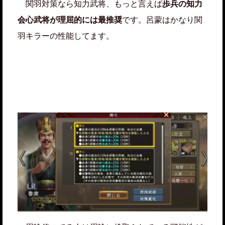
関羽対策なら知力武将、もっと言えば
歩兵の知力
会心武将が理屈的には最推奨
です。呂蒙はかなり関
羽キラーの性能してます。