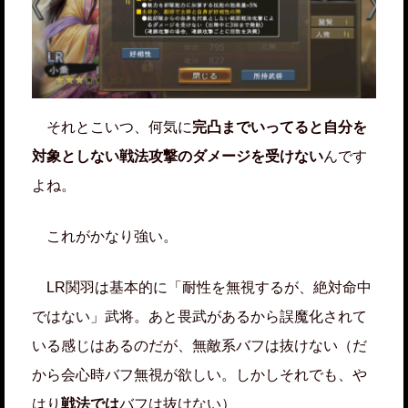
それとこいつ、何気に
完凸までいってると自分を
対象としない戦法攻撃のダメージを受けない
んです
よね。
これがかなり強い。
LR関羽は基本的に「耐性を無視するが、絶対命中
ではない」武将。あと畏武があるから誤魔化されて
いる感じはあるのだが、無敵系バフは抜けない（だ
から会心時バフ無視が欲しい。しかしそれでも、や
はり
戦法では
バフは抜けない）