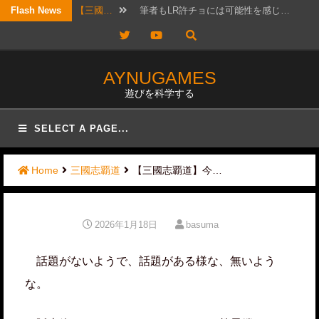
Skip
Flash News
【考察…
結構ホットというか、なんか政治的…
to
Twitter
YouTube
【三國…
リクエスト頂きました！ 攻城戦…
content
【三國…
2026年7月20日版。 「無…
AYNUGAMES
遊びを科学する
【三國…
待っていたぜ。 この時をよぉ！…
【三國…
リクエストではないのですが、コメ…
SELECT A PAGE...
【三國…
かなりワクワクして構えていたので…
Home
三國志覇道
【三國志覇道】今…
【三國…
日曜日は更新しないと言ったな？ …
【三國…
実は先日、フレンドと個チャしてお…
2026年1月18日
basuma
【三國…
以前にオススメ交流武将を紹介した…
話題がないようで、話題がある様な、無いよう
【三國…
筆者もLR許チョには可能性を感じ…
な。