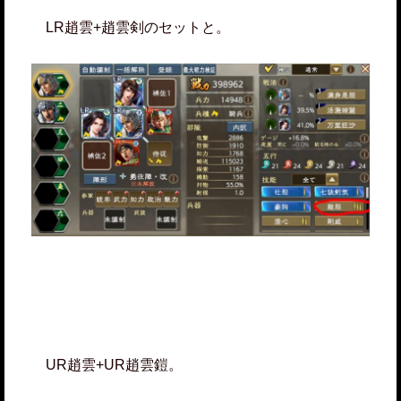
LR趙雲+趙雲剣のセットと。
UR趙雲+UR趙雲鎧。