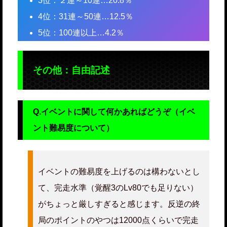
3位：２連～10連…20.8％
4位：31連～50連…12.5％
5位：100連以上…4.2％
その他：自由記述
Q.イベントに関して何かあればどうぞ（イベ
ント難易度について）
イベントの難易度を上げるのは構わないとし
て、完走水準（覚醒3のLv80でも足りない）
がちょっと厳しすぎると感じます。反逆の終
局のポイントのやつは12000点くらいで完走