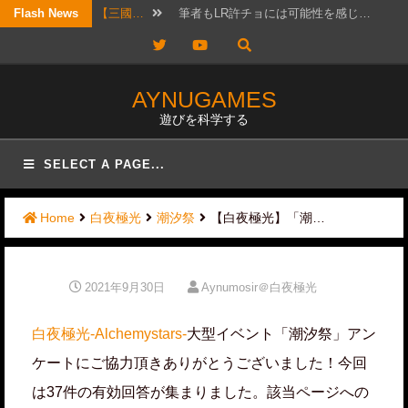
Skip
【三國…
筆者もLR許チョには可能性を感じ…
Flash News
to
Twitter
YouTube
【考察…
結構ホットというか、なんか政治的…
content
【三國…
リクエスト頂きました！ 攻城戦…
AYNUGAMES
遊びを科学する
【三國…
2026年7月20日版。 「無…
【三國…
待っていたぜ。 この時をよぉ！…
SELECT A PAGE...
【三國…
リクエストではないのですが、コメ…
Home
白夜極光
潮汐祭
【白夜極光】「潮…
【三國…
かなりワクワクして構えていたので…
【三國…
日曜日は更新しないと言ったな？ …
2021年9月30日
Aynumosir＠白夜極光
【三國…
実は先日、フレンドと個チャしてお…
白夜極光-Alchemystars-
大型イベント「潮汐祭」アン
【三國…
以前にオススメ交流武将を紹介した…
ケートにご協力頂きありがとうございました！今回
は37件の有効回答が集まりました。該当ページへの