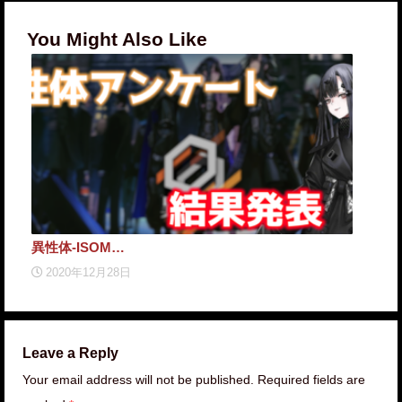
You Might Also Like
異性体-ISOM…
【第
2020年12月28日
2
Leave a Reply
Your email address will not be published. Required fields are