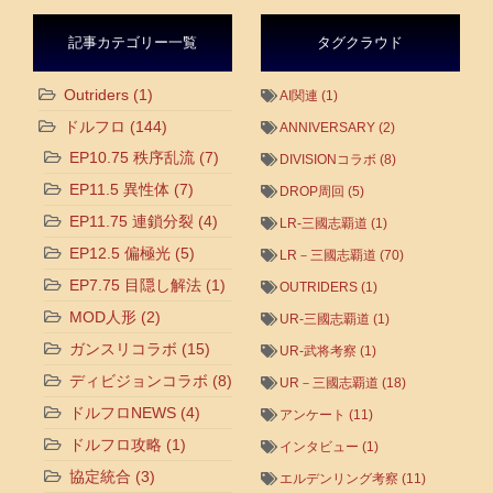
記事カテゴリー一覧
タグクラウド
Outriders
(1)
AI関連
(1)
ドルフロ
(144)
ANNIVERSARY
(2)
EP10.75 秩序乱流
(7)
DIVISIONコラボ
(8)
EP11.5 異性体
(7)
DROP周回
(5)
EP11.75 連鎖分裂
(4)
LR-三國志覇道
(1)
EP12.5 偏極光
(5)
LR－三國志覇道
(70)
EP7.75 目隠し解法
(1)
OUTRIDERS
(1)
MOD人形
(2)
UR-三國志覇道
(1)
ガンスリコラボ
(15)
UR-武将考察
(1)
ディビジョンコラボ
(8)
UR－三國志覇道
(18)
ドルフロNEWS
(4)
アンケート
(11)
ドルフロ攻略
(1)
インタビュー
(1)
協定統合
(3)
エルデンリング考察
(11)