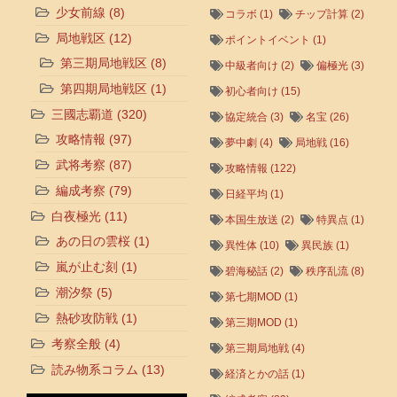
少女前線
(8)
コラボ
(1)
チップ計算
(2)
局地戦区
(12)
ポイントイベント
(1)
第三期局地戦区
(8)
中級者向け
(2)
偏極光
(3)
第四期局地戦区
(1)
初心者向け
(15)
三國志覇道
(320)
協定統合
(3)
名宝
(26)
攻略情報
(97)
夢中劇
(4)
局地戦
(16)
武将考察
(87)
攻略情報
(122)
編成考察
(79)
日経平均
(1)
白夜極光
(11)
本国生放送
(2)
特異点
(1)
あの日の雲桜
(1)
異性体
(10)
異民族
(1)
嵐が止む刻
(1)
碧海秘話
(2)
秩序乱流
(8)
潮汐祭
(5)
第七期MOD
(1)
熱砂攻防戦
(1)
第三期MOD
(1)
考察全般
(4)
第三期局地戦
(4)
読み物系コラム
(13)
経済とかの話
(1)