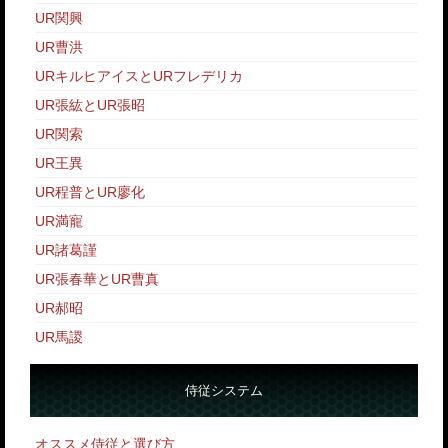
UR関興
UR曹洪
URキルヒアイスとURフレデリカ
UR張紘とUR張昭
UR関索
UR王異
UR程普とUR廖化
UR満寵
UR諸葛謹
UR張春華とUR曹真
UR郝昭
UR馬謖
侍従システム
オススメ侍従と選び方