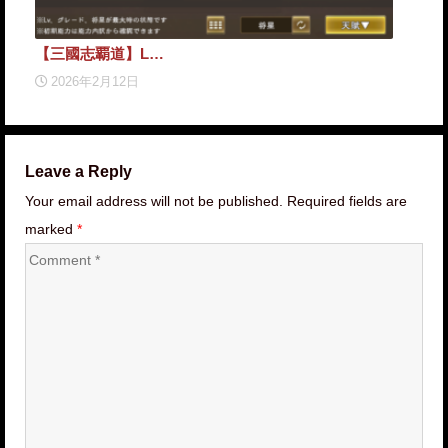
【三國志覇道】L…
【三
2026年2月12日
2
Leave a Reply
Your email address will not be published. Required fields are
marked
*
Comment
*