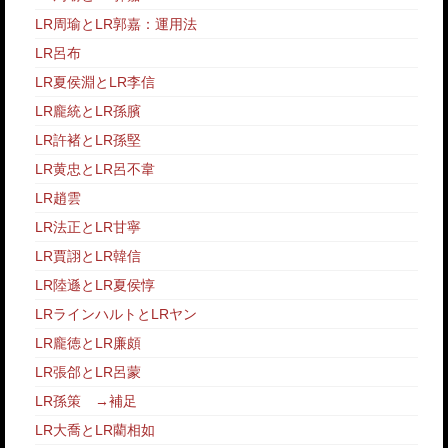
LR周瑜とLR郭嘉：運用法
LR呂布
LR夏侯淵とLR李信
LR龐統とLR孫臏
LR許褚とLR孫堅
LR黄忠とLR呂不韋
LR趙雲
LR法正とLR甘寧
LR賈詡とLR韓信
LR陸遜とLR夏侯惇
LRラインハルトとLRヤン
LR龐徳とLR廉頗
LR張郃とLR呂蒙
LR孫策
→
補足
LR大喬とLR藺相如