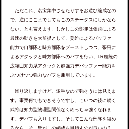
ただこれ、名宝集中させたりするお遊び編成なの
で、逆にここまでしてもこのステータスにしかなら
ない、とも言えます。しかしこの部隊は張飛による
最速の動きを大前提として、姜維によるバッファー
能力で自部隊と味方部隊をブーストしつつ、張飛に
よるアタックと味方部隊へのバフを行い、LR龐統の
広範囲知力系アタックと超強力デバッファー能力を
ぶつけつつ強力なバフを兼用しています。
繰り返しますけど、派手なので強そうには見えま
す。事実何でもできそうですし、こいつの後に続く
武将は知力型物理型関係なくめっちゃ強くなれま
す。デバフも入りますし。そしてこんな部隊を組め
るからこそ、皆がこの編成を目指すのが良いの？