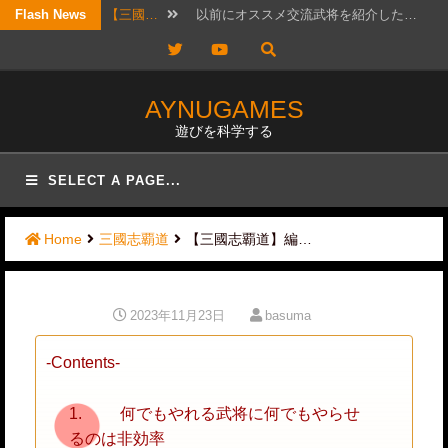
Skip
Flash News
【三國…
筆者もLR許チョには可能性を感じ…
to
Twitter
YouTube
【考察…
結構ホットというか、なんか政治的…
content
【三國…
リクエスト頂きました！ 攻城戦…
AYNUGAMES
遊びを科学する
【三國…
2026年7月20日版。 「無…
【三國…
待っていたぜ。 この時をよぉ！…
SELECT A PAGE...
【三國…
リクエストではないのですが、コメ…
Home
三國志覇道
【三國志覇道】編…
【三國…
かなりワクワクして構えていたので…
【三國…
日曜日は更新しないと言ったな？ …
2023年11月23日
basuma
【三國…
最近ずっと私事で忙しかったので、…
-Contents-
【三國…
以前にオススメ交流武将を紹介した…
何でもやれる武将に何でもやらせ
るのは非効率