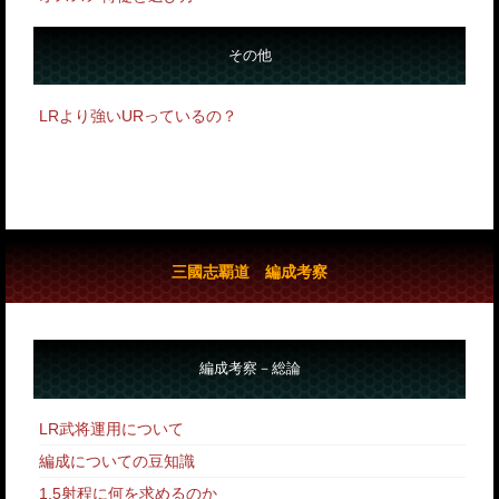
その他
LRより強いURっているの？
三國志覇道 編成考察
編成考察－総論
LR武将運用について
編成についての豆知識
1.5射程に何を求めるのか