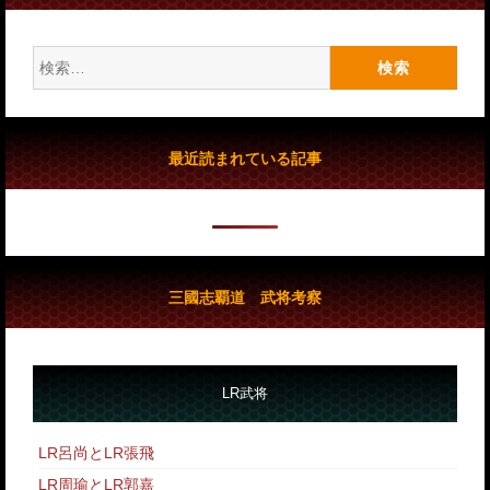
検
索:
最近読まれている記事
三國志覇道 武将考察
LR武将
LR呂尚とLR張飛
LR周瑜とLR郭嘉