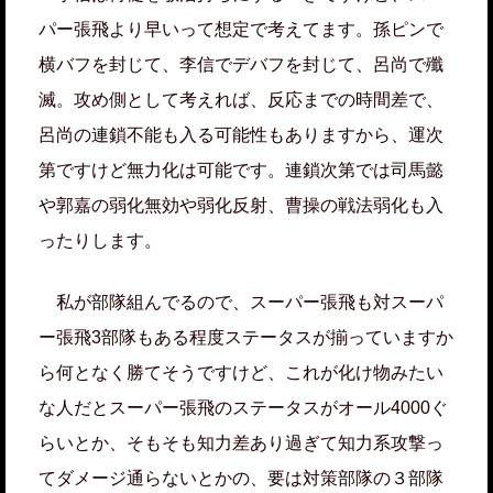
パー張飛より早いって想定で考えてます。孫ピンで
横バフを封じて、李信でデバフを封じて、呂尚で殲
滅。攻め側として考えれば、反応までの時間差で、
呂尚の連鎖不能も入る可能性もありますから、運次
第ですけど無力化は可能です。連鎖次第では司馬懿
や郭嘉の弱化無効や弱化反射、曹操の戦法弱化も入
ったりします。
私が部隊組んでるので、スーパー張飛も対スーパ
ー張飛3部隊もある程度ステータスが揃っていますか
ら何となく勝てそうですけど、これが化け物みたい
な人だとスーパー張飛のステータスがオール4000ぐ
らいとか、そもそも知力差あり過ぎて知力系攻撃っ
てダメージ通らないとかの、要は対策部隊の３部隊