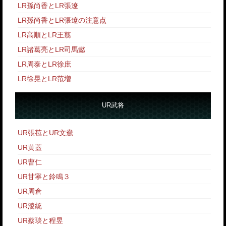
LR孫尚香とLR張遼
LR孫尚香とLR張遼の注意点
LR高順とLR王翦
LR諸葛亮とLR司馬懿
LR周泰とLR徐庶
LR徐晃とLR范増
UR武将
UR張苞とUR文鴦
UR黄蓋
UR曹仁
UR甘寧と鈴鳴３
UR周倉
UR淩統
UR蔡琰と程昱