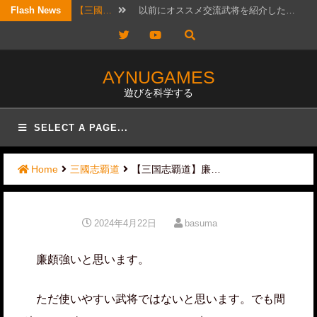
Skip
Flash News
【三國…
筆者もLR許チョには可能性を感じ…
to
Twitter
YouTube
【考察…
結構ホットというか、なんか政治的…
content
【三國…
リクエスト頂きました！ 攻城戦…
AYNUGAMES
遊びを科学する
【三國…
2026年7月20日版。 「無…
【三國…
待っていたぜ。 この時をよぉ！…
SELECT A PAGE...
【三國…
リクエストではないのですが、コメ…
Home
三國志覇道
【三国志覇道】廉…
【三國…
かなりワクワクして構えていたので…
【三國…
日曜日は更新しないと言ったな？ …
2024年4月22日
basuma
【三國…
最近ずっと私事で忙しかったので、…
廉頗強いと思います。
ただ使いやすい武将ではないと思います。でも間