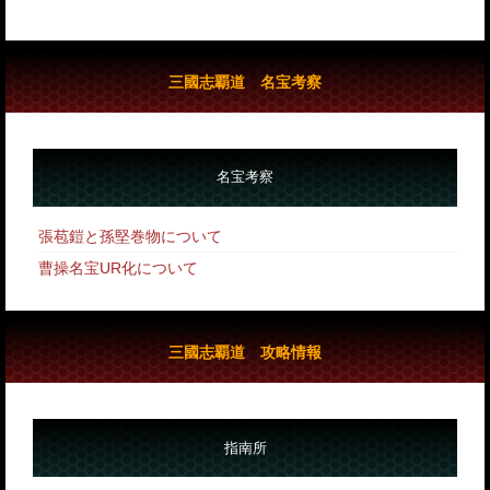
三國志覇道 名宝考察
名宝考察
張苞鎧と孫堅巻物について
曹操名宝UR化について
三國志覇道 攻略情報
指南所