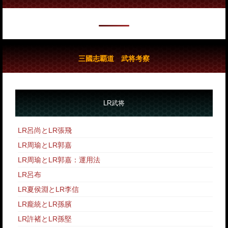
三國志覇道 武将考察
LR武将
LR呂尚とLR張飛
LR周瑜とLR郭嘉
LR周瑜とLR郭嘉：運用法
LR呂布
LR夏侯淵とLR李信
LR龐統とLR孫臏
LR許褚とLR孫堅