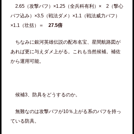
2.65（攻撃バフ）×1.25（全兵科有利）× 2（撃心
バフ込み）×3.5（戦法ダメ）×1.1（戦法威力バフ）
×1.1（壮括）＝
27.5倍
ちなみに銀河英雄伝説の配布名宝、星間航路図が
あれば更に与えダメ上がる。これも当然候補。補佐
から運用可能。
候補3、防具をどうするのか。
無難なのは攻撃バフが10％上がる系のバフを持っ
ている防具。