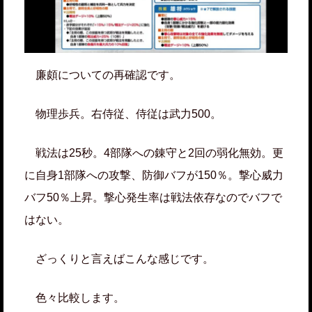
廉頗についての再確認です。
物理歩兵。右侍従、侍従は武力500。
戦法は25秒。4部隊への錬守と2回の弱化無効。更
に自身1部隊への攻撃、防御バフが150％。撃心威力
バフ50％上昇。撃心発生率は戦法依存なのでバフで
はない。
ざっくりと言えばこんな感じです。
色々比較します。