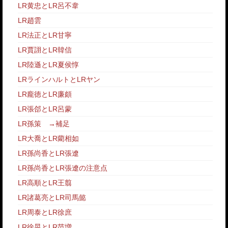
LR黄忠とLR呂不韋
LR趙雲
LR法正とLR甘寧
LR賈詡とLR韓信
LR陸遜とLR夏侯惇
LRラインハルトとLRヤン
LR龐徳とLR廉頗
LR張郃とLR呂蒙
LR孫策
→
補足
LR大喬とLR藺相如
LR孫尚香とLR張遼
LR孫尚香とLR張遼の注意点
LR高順とLR王翦
LR諸葛亮とLR司馬懿
LR周泰とLR徐庶
LR徐晃とLR范増