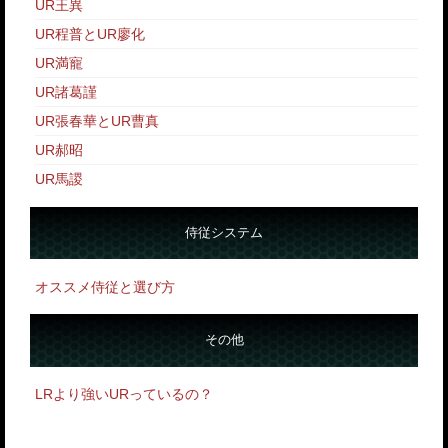
UR王異
UR程普とUR廖化
UR満寵
UR諸葛謹
UR張春華とUR曹真
UR郝昭
UR馬謖
侍従システム
オススメ侍従と選び方
その他
LRより強いURっているの？