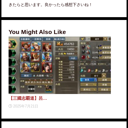
きたらと思います。良かったら感想下さいね！
You Might Also Like
【三國志覇道】呂…
【三
2025年7月21日
2