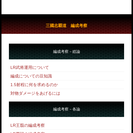
三國志覇道 編成考察
編成考察－総論
LR武将運用について
編成についての豆知識
1.5射程に何を求めるのか
対物ダメージをあげるには
編成考察－各論
LR王翦の編成考察