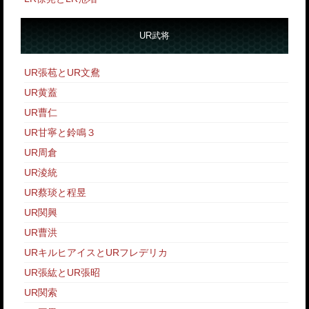
UR武将
UR張苞とUR文鴦
UR黄蓋
UR曹仁
UR甘寧と鈴鳴３
UR周倉
UR淩統
UR蔡琰と程昱
UR関興
UR曹洪
URキルヒアイスとURフレデリカ
UR張紘とUR張昭
UR関索