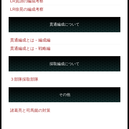
LR賈詡の編成考察
LR徐晃の編成考察
貫通編成について
貫通編成とは－編成編
貫通編成とは－戦略編
採取編成について
３部隊採取部隊
その他
諸葛亮と司馬懿の対策