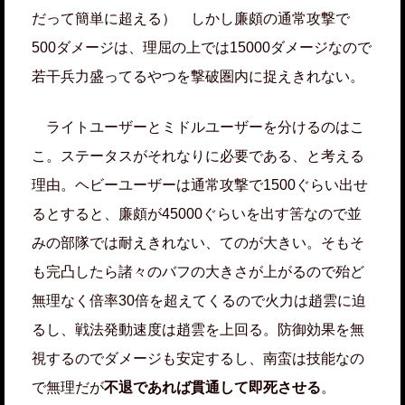
だって簡単に超える） しかし廉頗の通常攻撃で
500ダメージは、理屈の上では15000ダメージなので
若干兵力盛ってるやつを撃破圏内に捉えきれない。
ライトユーザーとミドルユーザーを分けるのはこ
こ。ステータスがそれなりに必要である、と考える
理由。ヘビーユーザーは通常攻撃で1500ぐらい出せ
るとすると、廉頗が45000ぐらいを出す筈なので並
みの部隊では耐えきれない、てのが大きい。そもそ
も完凸したら諸々のバフの大きさが上がるので殆ど
無理なく倍率30倍を超えてくるので火力は趙雲に迫
るし、戦法発動速度は趙雲を上回る。防御効果を無
視するのでダメージも安定するし、南蛮は技能なの
で無理だが
不退であれば貫通して即死させる
。