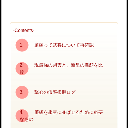
-Contents-
廉頗って武将について再確認
現最強の趙雲と、新星の廉頗を比
較
撃心の倍率根拠ログ
廉頗を趙雲に並ばせるために必要
なもの